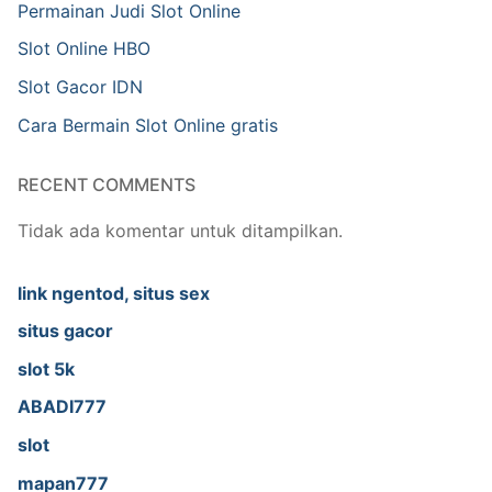
Permainan Judi Slot Online
Slot Online HBO
Slot Gacor IDN
Cara Bermain Slot Online gratis
RECENT COMMENTS
Tidak ada komentar untuk ditampilkan.
link ngentod, situs sex
situs gacor
slot 5k
ABADI777
slot
mapan777