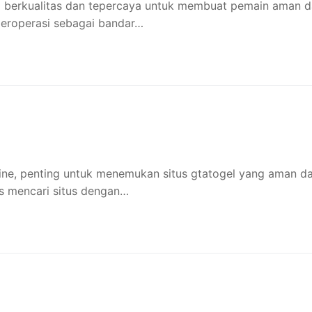
g berkualitas dan tepercaya untuk membuat pemain aman 
beroperasi sebagai bandar…
line, penting untuk menemukan situs gtatogel yang aman d
s mencari situs dengan…