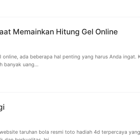
Saat Memainkan Hitung Gel Online
 online, ada beberapa hal penting yang harus Anda ingat. K
ih banyak uang…
gi
 website taruhan bola resmi toto hadiah 4d terpercaya yan
 dan berkualitas. Ini…