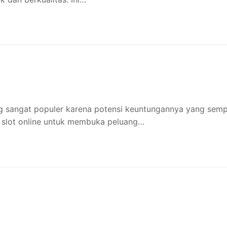
ng sangat populer karena potensi keuntungannya yang semp
 slot online untuk membuka peluang…