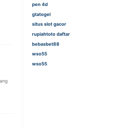
pen 4d
gtatogel
situs slot gacor
rupiahtoto daftar
bebasbet88
wso55
wso55
yang