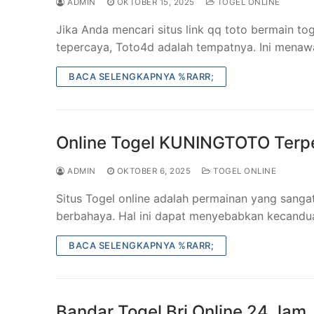
ADMIN
OKTOBER 15, 2025
TOGEL ONLINE
Jika Anda mencari situs link qq toto bermain t
tepercaya, Toto4d adalah tempatnya. Ini mena
BACA SELENGKAPNYA %RARR;
Online Togel KUNINGTOTO Terp
ADMIN
OKTOBER 6, 2025
TOGEL ONLINE
Situs Togel online adalah permainan yang sang
berbahaya. Hal ini dapat menyebabkan kecand
BACA SELENGKAPNYA %RARR;
Bandar Togel Bri Online 24 Jam