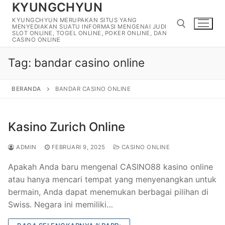
KYUNGCHYUN
Lompat
ke
KYUNGCHYUN MERUPAKAN SITUS YANG
MENYEDIAKAN SUATU INFORMASI MENGENAI JUDI
konten
SLOT ONLINE, TOGEL ONLINE, POKER ONLINE, DAN
CASINO ONLINE
Tag:
bandar casino online
Cari:
BERANDA
BANDAR CASINO ONLINE
Kasino Zurich Online
ADMIN
FEBRUARI 9, 2025
CASINO ONLINE
Apakah Anda baru mengenal CASINO88 kasino online
atau hanya mencari tempat yang menyenangkan untuk
bermain, Anda dapat menemukan berbagai pilihan di
Swiss. Negara ini memiliki…