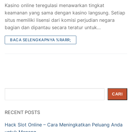
Kasino online teregulasi menawarkan tingkat
keamanan yang sama dengan kasino langsung. Setiap
situs memiliki lisensi dari komisi perjudian negara
bagian dan dipantau secara teratur untuk…
BACA SELENGKAPNYA %RARR;
Cari
CARI
RECENT POSTS
Hack Slot Online – Cara Meningkatkan Peluang Anda