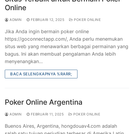
Online
ADMIN
FEBRUARI 12, 2025
POKER ONLINE
Jika Anda ingin bermain poker online
https://goconnectapp.com/, Anda perlu menemukan
situs web yang menawarkan berbagai permainan yang
bagus. Ini akan membuat pengalaman Anda lebih
menyenangkan…
BACA SELENGKAPNYA %RARR;
Poker Online Argentina
ADMIN
FEBRUARI 11, 2025
POKER ONLINE
Buenos Aires, Argentina, hongdouav4.com adalah
salah satu tujuan perjudian terbesar di Amerika Latin.