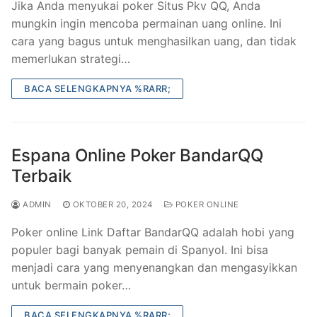
Jika Anda menyukai poker Situs Pkv QQ, Anda
mungkin ingin mencoba permainan uang online. Ini
cara yang bagus untuk menghasilkan uang, dan tidak
memerlukan strategi…
BACA SELENGKAPNYA %RARR;
Espana Online Poker BandarQQ
Terbaik
ADMIN
OKTOBER 20, 2024
POKER ONLINE
Poker online Link Daftar BandarQQ adalah hobi yang
populer bagi banyak pemain di Spanyol. Ini bisa
menjadi cara yang menyenangkan dan mengasyikkan
untuk bermain poker…
BACA SELENGKAPNYA %RARR;