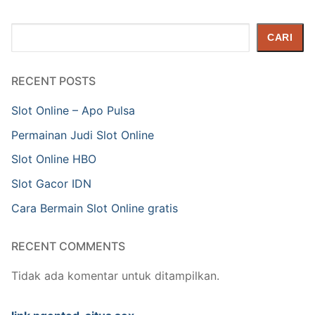
Cari
CARI
RECENT POSTS
Slot Online – Apo Pulsa
Permainan Judi Slot Online
Slot Online HBO
Slot Gacor IDN
Cara Bermain Slot Online gratis
RECENT COMMENTS
Tidak ada komentar untuk ditampilkan.