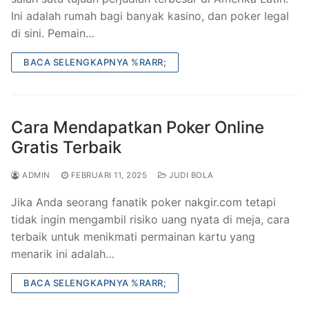
Ini adalah rumah bagi banyak kasino, dan poker legal
di sini. Pemain…
BACA SELENGKAPNYA %RARR;
Cara Mendapatkan Poker Online
Gratis Terbaik
ADMIN
FEBRUARI 11, 2025
JUDI BOLA
Jika Anda seorang fanatik poker nakgir.com tetapi
tidak ingin mengambil risiko uang nyata di meja, cara
terbaik untuk menikmati permainan kartu yang
menarik ini adalah…
BACA SELENGKAPNYA %RARR;