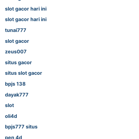
slot gacor hari ini
slot gacor hari ini
tunai777
slot gacor
zeus007
situs gacor
situs slot gacor
bpjs 138
dayak777
slot
oli4d
bpjs777 situs
pen 4d