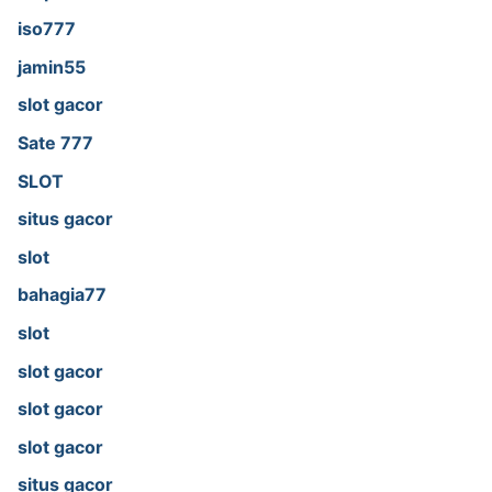
iso777
jamin55
slot gacor
Sate 777
SLOT
situs gacor
slot
bahagia77
slot
slot gacor
slot gacor
slot gacor
situs gacor