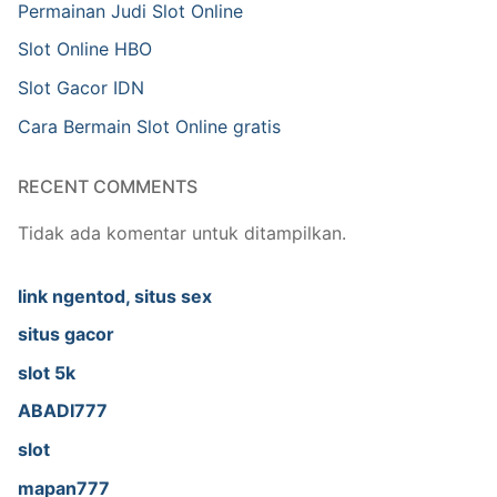
Permainan Judi Slot Online
Slot Online HBO
Slot Gacor IDN
Cara Bermain Slot Online gratis
RECENT COMMENTS
Tidak ada komentar untuk ditampilkan.
link ngentod, situs sex
situs gacor
slot 5k
ABADI777
slot
mapan777