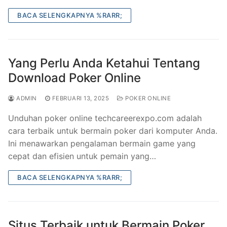
BACA SELENGKAPNYA %RARR;
Yang Perlu Anda Ketahui Tentang
Download Poker Online
ADMIN
FEBRUARI 13, 2025
POKER ONLINE
Unduhan poker online techcareerexpo.com adalah
cara terbaik untuk bermain poker dari komputer Anda.
Ini menawarkan pengalaman bermain game yang
cepat dan efisien untuk pemain yang…
BACA SELENGKAPNYA %RARR;
Situs Terbaik untuk Bermain Poker