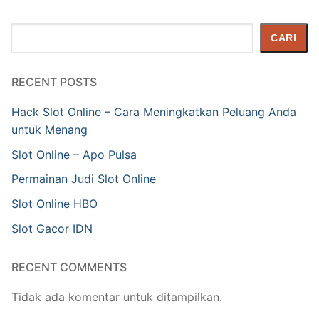
Cari
CARI
RECENT POSTS
Hack Slot Online – Cara Meningkatkan Peluang Anda
untuk Menang
Slot Online – Apo Pulsa
Permainan Judi Slot Online
Slot Online HBO
Slot Gacor IDN
RECENT COMMENTS
Tidak ada komentar untuk ditampilkan.