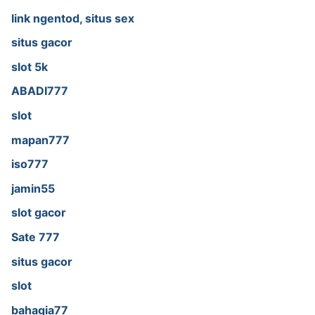
link ngentod, situs sex
situs gacor
slot 5k
ABADI777
slot
mapan777
iso777
jamin55
slot gacor
Sate 777
situs gacor
slot
bahagia77