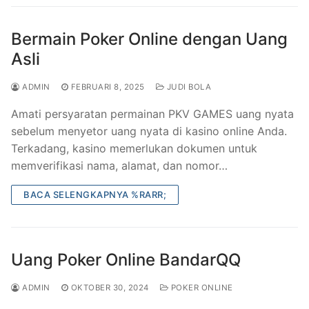
Bermain Poker Online dengan Uang
Asli
ADMIN
FEBRUARI 8, 2025
JUDI BOLA
Amati persyaratan permainan PKV GAMES uang nyata
sebelum menyetor uang nyata di kasino online Anda.
Terkadang, kasino memerlukan dokumen untuk
memverifikasi nama, alamat, dan nomor…
BACA SELENGKAPNYA %RARR;
Uang Poker Online BandarQQ
ADMIN
OKTOBER 30, 2024
POKER ONLINE