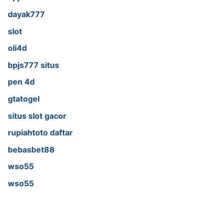
dayak777
slot
oli4d
bpjs777 situs
pen 4d
gtatogel
situs slot gacor
rupiahtoto daftar
bebasbet88
wso55
wso55