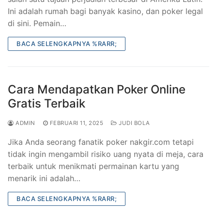
Ini adalah rumah bagi banyak kasino, dan poker legal
di sini. Pemain…
BACA SELENGKAPNYA %RARR;
Cara Mendapatkan Poker Online
Gratis Terbaik
ADMIN
FEBRUARI 11, 2025
JUDI BOLA
Jika Anda seorang fanatik poker nakgir.com tetapi
tidak ingin mengambil risiko uang nyata di meja, cara
terbaik untuk menikmati permainan kartu yang
menarik ini adalah…
BACA SELENGKAPNYA %RARR;