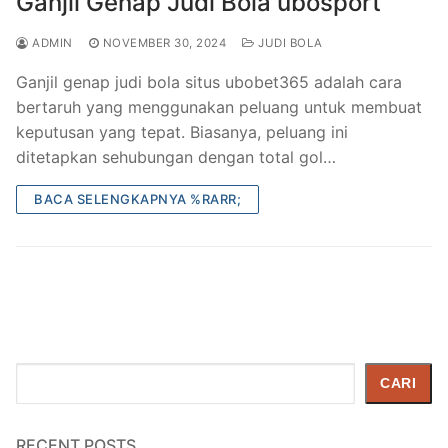
Ganjil Genap Judi Bola ubosport
ADMIN
NOVEMBER 30, 2024
JUDI BOLA
Ganjil genap judi bola situs ubobet365 adalah cara
bertaruh yang menggunakan peluang untuk membuat
keputusan yang tepat. Biasanya, peluang ini
ditetapkan sehubungan dengan total gol…
BACA SELENGKAPNYA %RARR;
Cari
CARI
RECENT POSTS