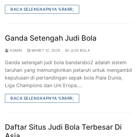
BACA SELENGKAPNYA %RARR;
Ganda Setengah Judi Bola
ADMIN
MARET 12, 2025
JUDI BOLA
Ganda setengah judi bola bandarsbo2 adalah sistem
taruhan yang memungkinkan petaruh untuk mengambil
keputusan di pertandingan sepak bola Piala Dunia,
Liga Champions dan Uni Eropa.…
BACA SELENGKAPNYA %RARR;
Daftar Situs Judi Bola Terbesar Di
Asia