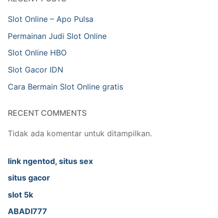
Slot Online – Apo Pulsa
Permainan Judi Slot Online
Slot Online HBO
Slot Gacor IDN
Cara Bermain Slot Online gratis
RECENT COMMENTS
Tidak ada komentar untuk ditampilkan.
link ngentod, situs sex
situs gacor
slot 5k
ABADI777