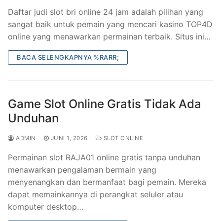
Daftar judi slot bri online 24 jam adalah pilihan yang
sangat baik untuk pemain yang mencari kasino TOP4D
online yang menawarkan permainan terbaik. Situs ini…
BACA SELENGKAPNYA %RARR;
Game Slot Online Gratis Tidak Ada
Unduhan
ADMIN
JUNI 1, 2026
SLOT ONLINE
Permainan slot RAJA01 online gratis tanpa unduhan
menawarkan pengalaman bermain yang
menyenangkan dan bermanfaat bagi pemain. Mereka
dapat memainkannya di perangkat seluler atau
komputer desktop…