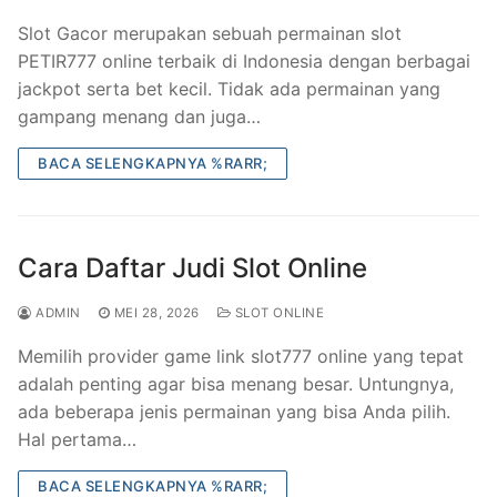
Slot Gacor merupakan sebuah permainan slot
PETIR777 online terbaik di Indonesia dengan berbagai
jackpot serta bet kecil. Tidak ada permainan yang
gampang menang dan juga…
BACA SELENGKAPNYA %RARR;
Cara Daftar Judi Slot Online
ADMIN
MEI 28, 2026
SLOT ONLINE
Memilih provider game link slot777 online yang tepat
adalah penting agar bisa menang besar. Untungnya,
ada beberapa jenis permainan yang bisa Anda pilih.
Hal pertama…
BACA SELENGKAPNYA %RARR;