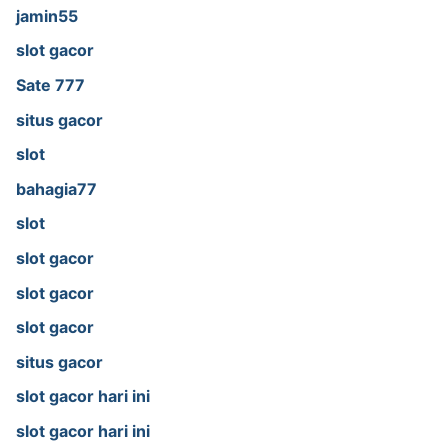
jamin55
slot gacor
Sate 777
situs gacor
slot
bahagia77
slot
slot gacor
slot gacor
slot gacor
situs gacor
slot gacor hari ini
slot gacor hari ini