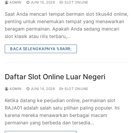
ADMIN
JUNI 15, 2026
SLOT ONLINE
Saat Anda mencari tempat bermain slot tikus4d online,
penting untuk menemukan tempat yang menawarkan
beragam permainan. Apakah Anda sedang mencari
slot klasik atau rilis terbaru,…
BACA SELENGKAPNYA %RARR;
Daftar Slot Online Luar Negeri
ADMIN
JUNI 14, 2026
SLOT ONLINE
Ketika datang ke perjudian online, permainan slot
RAJA01 adalah salah satu pilihan paling populer. Ini
karena mereka menawarkan berbagai macam
permainan yang berbeda dan tersedia…