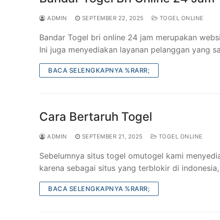
ADMIN
SEPTEMBER 22, 2025
TOGEL ONLINE
Bandar Togel bri online 24 jam merupakan webs
Ini juga menyediakan layanan pelanggan yang sa
BACA SELENGKAPNYA %RARR;
Cara Bertaruh Togel
ADMIN
SEPTEMBER 21, 2025
TOGEL ONLINE
Sebelumnya situs togel omutogel kami menyediakan
karena sebagai situs yang terblokir di indonesia
BACA SELENGKAPNYA %RARR;