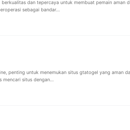
g berkualitas dan tepercaya untuk membuat pemain aman 
beroperasi sebagai bandar…
line, penting untuk menemukan situs gtatogel yang aman d
s mencari situs dengan…