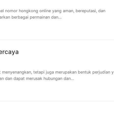
ogel nomor hongkong online yang aman, bereputasi, dan
warkan berbagai permainan dan…
ercaya
at menyenangkan, tetapi juga merupakan bentuk perjudian 
uan dan dapat merusak hubungan dan…