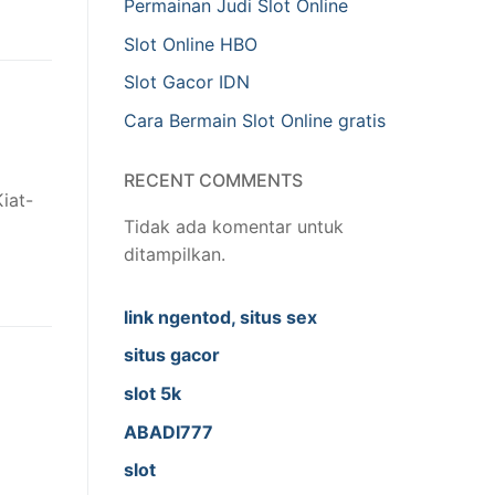
Permainan Judi Slot Online
Slot Online HBO
Slot Gacor IDN
Cara Bermain Slot Online gratis
RECENT COMMENTS
iat-
Tidak ada komentar untuk
ditampilkan.
link ngentod, situs sex
situs gacor
slot 5k
ABADI777
g
slot