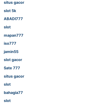
situs gacor
slot 5k
ABADI777
slot
mapan777
iso777
jamin55
slot gacor
Sate 777
situs gacor
slot
bahagia77
slot