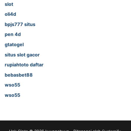
slot
oli4d
bpjs777 situs
pen 4d
gtatogel
situs slot gacor
rupiahtoto daftar
bebasbet88
wso55
wso55