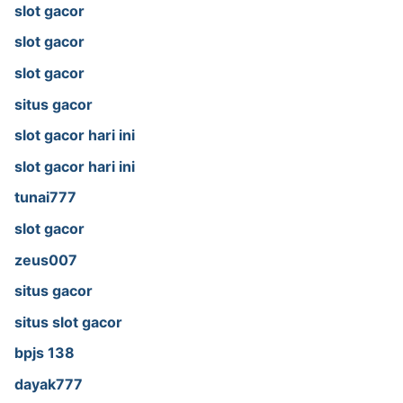
slot gacor
slot gacor
slot gacor
situs gacor
slot gacor hari ini
slot gacor hari ini
tunai777
slot gacor
zeus007
situs gacor
situs slot gacor
bpjs 138
dayak777