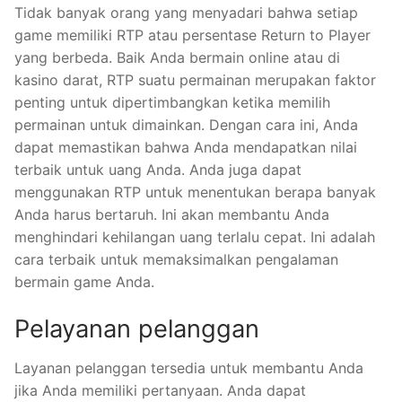
Tidak banyak orang yang menyadari bahwa setiap
game memiliki RTP atau persentase Return to Player
yang berbeda. Baik Anda bermain online atau di
kasino darat, RTP suatu permainan merupakan faktor
penting untuk dipertimbangkan ketika memilih
permainan untuk dimainkan. Dengan cara ini, Anda
dapat memastikan bahwa Anda mendapatkan nilai
terbaik untuk uang Anda. Anda juga dapat
menggunakan RTP untuk menentukan berapa banyak
Anda harus bertaruh. Ini akan membantu Anda
menghindari kehilangan uang terlalu cepat. Ini adalah
cara terbaik untuk memaksimalkan pengalaman
bermain game Anda.
Pelayanan pelanggan
Layanan pelanggan tersedia untuk membantu Anda
jika Anda memiliki pertanyaan. Anda dapat