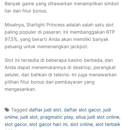
Banyak game yang ditawarkan menampilkan simbol
liar dan fitur bonus.
Misalnya, Starlight Princess adalah salah satu slot
paling populer di pasaran. Ini membanggakan RTP
97,5%, yang berarti Anda akan memiliki banyak
peluang untuk memenangkan jackpot.
Slot ini tersedia di beberapa kasino berbeda, dan
Anda dapat menemukannya di desktop, perangkat
seluler, dan bahkan di televisi. Ini juga menawarkan
pilihan fitur bonus dan pembayaran yang
mengesankan.
Tagged
daftar judi slot
,
daftar slot gacor
,
judi
online
,
judi slot
,
pragmatic play
,
situs judi slot online
,
slot gacor
,
slot gacor hari ini
,
slot online
,
slot terbaik