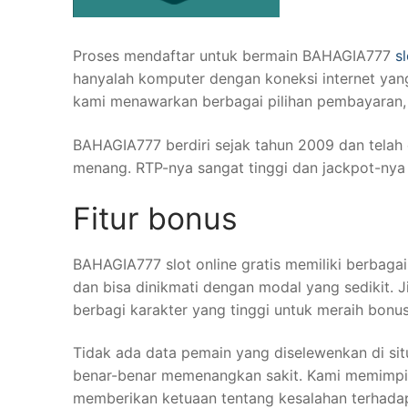
Proses mendaftar untuk bermain BAHAGIA777
sl
hanyalah komputer dengan koneksi internet yang
kami menawarkan berbagai pilihan pembayaran, 
BAHAGIA777 berdiri sejak tahun 2009 dan telah 
menang. RTP-nya sangat tinggi dan jackpot-nya 
Fitur bonus
BAHAGIA777 slot online gratis memiliki berbag
dan bisa dinikmati dengan modal yang sedikit. 
berbagi karakter yang tinggi untuk meraih bonus
Tidak ada data pemain yang diselewenkan di sit
benar-benar memenangkan sakit. Kami memimpin
memberikan ketuaan tentang kesalahan terhadap