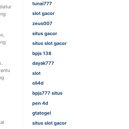
tunai777
diatur
slot gacor
ing
zeus007
situs gacor
n,
ang
situs slot gacor
bpjs 138
k.
dayak777
tentu
slot
ng
oli4d
bpjs777 situs
pen 4d
gtatogel
al
situs slot gacor