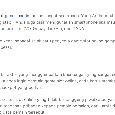
ot gacor hari ini
online sangat sederhana. Yang Anda butu
 stabil. Anda juga bisa menggunakan smartphone jika mau.
antara lain OVO, Gopay, LinkAja, dan DANA.
dikenal sebagai salah satu penyedia game slot online gam
besar.
ai karakter yang menggambarkan keuntungan yang sangat se
Jika anda ingin bermain game slot online, anda harus mem
 jackpot yang berhasil.
us-situs slot online yang tidak bertanggung jawab atau ya
 tanganan pribadan kepada pemain bersalah, dan kami ti
 data pemain tersebut.