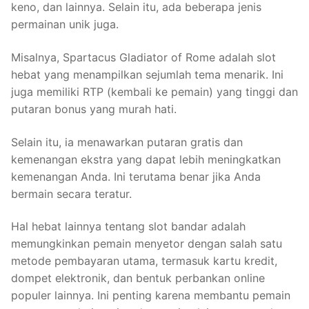
keno, dan lainnya. Selain itu, ada beberapa jenis
permainan unik juga.
Misalnya, Spartacus Gladiator of Rome adalah slot
hebat yang menampilkan sejumlah tema menarik. Ini
juga memiliki RTP (kembali ke pemain) yang tinggi dan
putaran bonus yang murah hati.
Selain itu, ia menawarkan putaran gratis dan
kemenangan ekstra yang dapat lebih meningkatkan
kemenangan Anda. Ini terutama benar jika Anda
bermain secara teratur.
Hal hebat lainnya tentang slot bandar adalah
memungkinkan pemain menyetor dengan salah satu
metode pembayaran utama, termasuk kartu kredit,
dompet elektronik, dan bentuk perbankan online
populer lainnya. Ini penting karena membantu pemain