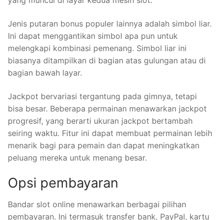
yang muncul di layar kedua mesin slot.
Jenis putaran bonus populer lainnya adalah simbol liar.
Ini dapat menggantikan simbol apa pun untuk
melengkapi kombinasi pemenang. Simbol liar ini
biasanya ditampilkan di bagian atas gulungan atau di
bagian bawah layar.
Jackpot bervariasi tergantung pada gimnya, tetapi
bisa besar. Beberapa permainan menawarkan jackpot
progresif, yang berarti ukuran jackpot bertambah
seiring waktu. Fitur ini dapat membuat permainan lebih
menarik bagi para pemain dan dapat meningkatkan
peluang mereka untuk menang besar.
Opsi pembayaran
Bandar slot online menawarkan berbagai pilihan
pembayaran. Ini termasuk transfer bank, PayPal, kartu