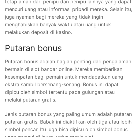
tetap aman dari penipu dan penipu lainnya yang dapat
mencuri uang atau informasi pribadi mereka. Selain itu,
juga nyaman bagi mereka yang tidak ingin
menghabiskan banyak waktu atau uang untuk
melakukan deposit di kasino.
Putaran bonus
Putaran bonus adalah bagian penting dari pengalaman
bermain di slot bandar online. Mereka memberikan
kesempatan bagi pemain untuk mendapatkan uang
ekstra sambil bersenang-senang. Bonus ini dapat
dipicu oleh simbol tertentu pada gulungan atau
melalui putaran gratis.
Jenis putaran bonus yang paling umum adalah putaran
putaran gratis. Babak ini diaktifkan oleh tiga atau lebih
simbol pencar. Itu juga bisa dipicu oleh simbol bonus