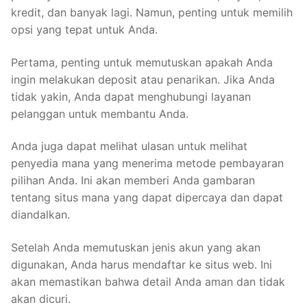
kredit, dan banyak lagi. Namun, penting untuk memilih
opsi yang tepat untuk Anda.
Pertama, penting untuk memutuskan apakah Anda
ingin melakukan deposit atau penarikan. Jika Anda
tidak yakin, Anda dapat menghubungi layanan
pelanggan untuk membantu Anda.
Anda juga dapat melihat ulasan untuk melihat
penyedia mana yang menerima metode pembayaran
pilihan Anda. Ini akan memberi Anda gambaran
tentang situs mana yang dapat dipercaya dan dapat
diandalkan.
Setelah Anda memutuskan jenis akun yang akan
digunakan, Anda harus mendaftar ke situs web. Ini
akan memastikan bahwa detail Anda aman dan tidak
akan dicuri.