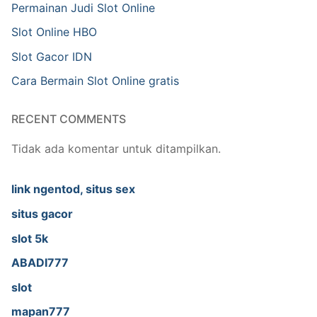
Permainan Judi Slot Online
Slot Online HBO
Slot Gacor IDN
Cara Bermain Slot Online gratis
RECENT COMMENTS
Tidak ada komentar untuk ditampilkan.
link ngentod, situs sex
situs gacor
slot 5k
ABADI777
slot
mapan777