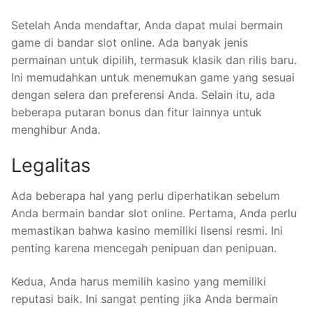
Setelah Anda mendaftar, Anda dapat mulai bermain
game di bandar slot online. Ada banyak jenis
permainan untuk dipilih, termasuk klasik dan rilis baru.
Ini memudahkan untuk menemukan game yang sesuai
dengan selera dan preferensi Anda. Selain itu, ada
beberapa putaran bonus dan fitur lainnya untuk
menghibur Anda.
Legalitas
Ada beberapa hal yang perlu diperhatikan sebelum
Anda bermain bandar slot online. Pertama, Anda perlu
memastikan bahwa kasino memiliki lisensi resmi. Ini
penting karena mencegah penipuan dan penipuan.
Kedua, Anda harus memilih kasino yang memiliki
reputasi baik. Ini sangat penting jika Anda bermain