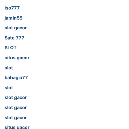
iso777
jamin55
slot gacor
Sate 777
SLOT
situs gacor
slot
bahagia77
slot
slot gacor
slot gacor
slot gacor
situs gacor