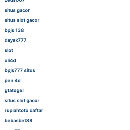
situs gacor
situs slot gacor
bpjs 138
dayak777
slot
oli4d
bpjs777 situs
pen 4d
gtatogel
situs slot gacor
rupiahtoto daftar
bebasbet88