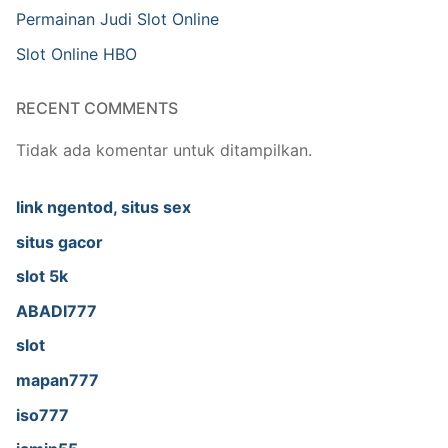
Permainan Judi Slot Online
Slot Online HBO
RECENT COMMENTS
Tidak ada komentar untuk ditampilkan.
link ngentod, situs sex
situs gacor
slot 5k
ABADI777
slot
mapan777
iso777