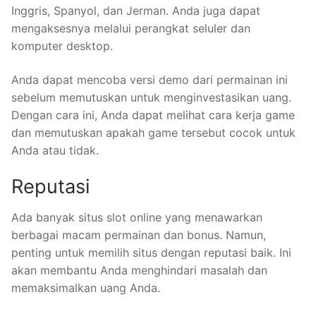
Inggris, Spanyol, dan Jerman. Anda juga dapat
mengaksesnya melalui perangkat seluler dan
komputer desktop.
Anda dapat mencoba versi demo dari permainan ini
sebelum memutuskan untuk menginvestasikan uang.
Dengan cara ini, Anda dapat melihat cara kerja game
dan memutuskan apakah game tersebut cocok untuk
Anda atau tidak.
Reputasi
Ada banyak situs slot online yang menawarkan
berbagai macam permainan dan bonus. Namun,
penting untuk memilih situs dengan reputasi baik. Ini
akan membantu Anda menghindari masalah dan
memaksimalkan uang Anda.