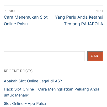
Navigasi
PREVIOUS
NEXT
pos
Previous
Next
Cara Menemukan Slot
Yang Perlu Anda Ketahui
post:
post:
Online Palsu
Tentang RAJAPOLA
Cari
CARI
RECENT POSTS
Apakah Slot Online Legal di AS?
Hack Slot Online – Cara Meningkatkan Peluang Anda
untuk Menang
Slot Online – Apo Pulsa