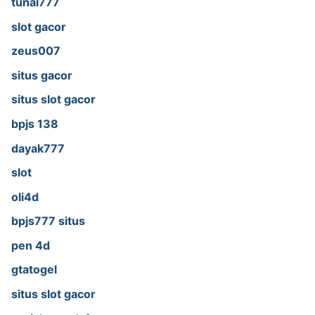
tunai777
slot gacor
zeus007
situs gacor
situs slot gacor
bpjs 138
dayak777
slot
oli4d
bpjs777 situs
pen 4d
gtatogel
situs slot gacor