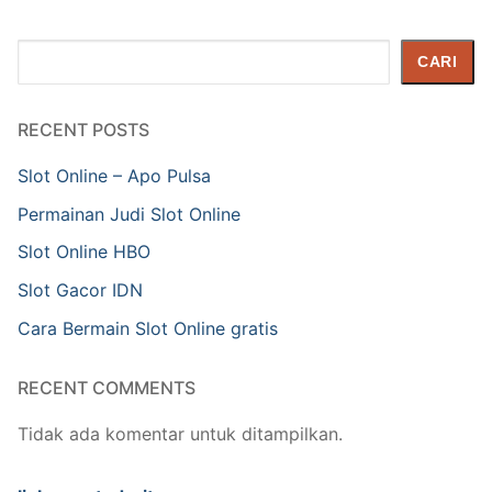
Cari
CARI
RECENT POSTS
Slot Online – Apo Pulsa
Permainan Judi Slot Online
Slot Online HBO
Slot Gacor IDN
Cara Bermain Slot Online gratis
RECENT COMMENTS
Tidak ada komentar untuk ditampilkan.