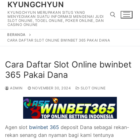
KYUNGCHYUN
Lompat
ke
KYUNGCHYUN MERUPAKAN SITUS YANG
MENYEDIAKAN SUATU INFORMASI MENGENAI JUDI
konten
SLOT ONLINE, TOGEL ONLINE, POKER ONLINE, DAN
CASINO ONLINE
BERANDA
Cari:
CARA DAFTAR SLOT ONLINE BWINBET 365 PAKAI DANA
Cara Daftar Slot Online bwinbet
365 Pakai Dana
ADMIN
NOVEMBER 30, 2024
SLOT ONLINE
Agen slot
bwinbet 365
deposit Dana sebagai rekan-
rekan senang dan nyaman bagi kami tentunya