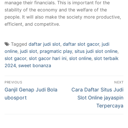
manage their financials. This is important for the
stability of the economy and the welfare of the
people. It will also make the society more productive,
efficient, and competitve.
Tagged
daftar judi slot
,
daftar slot gacor
,
judi
online
,
judi slot
,
pragmatic play
,
situs judi slot online
,
slot gacor
,
slot gacor hari ini
,
slot online
,
slot terbaik
2024
,
sweet bonanza
Navigasi
PREVIOUS
NEXT
pos
Previous
Next
Ganjil Genap Judi Bola
Cara Daftar Situs Judi
post:
post:
ubosport
Slot Online jayaspin
Terpercaya