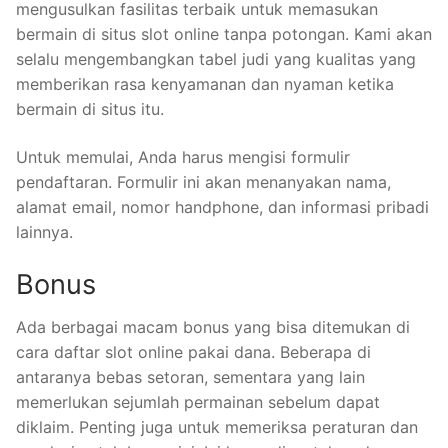
mengusulkan fasilitas terbaik untuk memasukan
bermain di situs slot online tanpa potongan. Kami akan
selalu mengembangkan tabel judi yang kualitas yang
memberikan rasa kenyamanan dan nyaman ketika
bermain di situs itu.
Untuk memulai, Anda harus mengisi formulir
pendaftaran. Formulir ini akan menanyakan nama,
alamat email, nomor handphone, dan informasi pribadi
lainnya.
Bonus
Ada berbagai macam bonus yang bisa ditemukan di
cara daftar slot online pakai dana. Beberapa di
antaranya bebas setoran, sementara yang lain
memerlukan sejumlah permainan sebelum dapat
diklaim. Penting juga untuk memeriksa peraturan dan