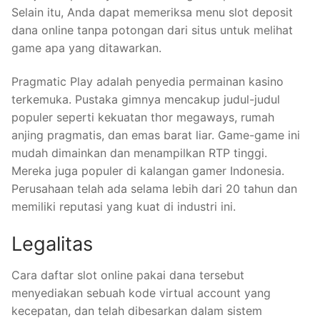
Selain itu, Anda dapat memeriksa menu slot deposit
dana online tanpa potongan dari situs untuk melihat
game apa yang ditawarkan.
Pragmatic Play adalah penyedia permainan kasino
terkemuka. Pustaka gimnya mencakup judul-judul
populer seperti kekuatan thor megaways, rumah
anjing pragmatis, dan emas barat liar. Game-game ini
mudah dimainkan dan menampilkan RTP tinggi.
Mereka juga populer di kalangan gamer Indonesia.
Perusahaan telah ada selama lebih dari 20 tahun dan
memiliki reputasi yang kuat di industri ini.
Legalitas
Cara daftar slot online pakai dana tersebut
menyediakan sebuah kode virtual account yang
kecepatan, dan telah dibesarkan dalam sistem