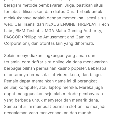
beragam metode pembayaran. Juga, pastikan situs
tersebut dilisensikan dan diatur. Cara terbaik untuk
melakukannya adalah dengan memeriksa lisensi situs
web. Cari lisensi dari NEXUS ENGINE, FIREPLAY, iTech
Labs, BMM Testlabs, MGA Malta Gaming Authority,
PAGCOR (Philippine Amusement and Gaming
Corporation), dan otoritas lain yang dihormati.
Selain menyediakan lingkungan yang aman dan
terjamin, cara daftar slot online via dana menawarkan
berbagai pilihan permainan kasino populer. Beberapa
di antaranya termasuk slot video, keno, dan bingo.
Pemain dapat memainkan game ini di perangkat
seluler, komputer, atau laptop mereka. Mereka juga
dapat menggunakan sejumlah metode pembayaran
yang berbeda untuk menyetor dan menarik dana.
Semua fitur ini membuat bermain slot online menjadi
pengalaman yang menyenangkan dan mudah.