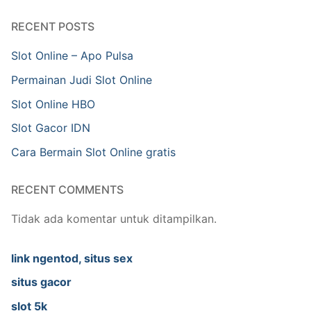
RECENT POSTS
Slot Online – Apo Pulsa
Permainan Judi Slot Online
Slot Online HBO
Slot Gacor IDN
Cara Bermain Slot Online gratis
RECENT COMMENTS
Tidak ada komentar untuk ditampilkan.
link ngentod, situs sex
situs gacor
slot 5k