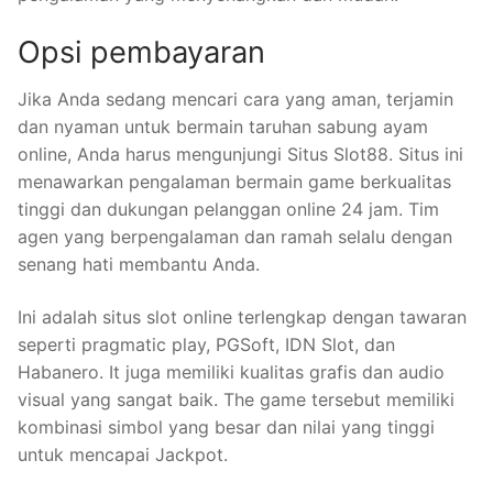
Opsi pembayaran
Jika Anda sedang mencari cara yang aman, terjamin
dan nyaman untuk bermain taruhan sabung ayam
online, Anda harus mengunjungi Situs Slot88. Situs ini
menawarkan pengalaman bermain game berkualitas
tinggi dan dukungan pelanggan online 24 jam. Tim
agen yang berpengalaman dan ramah selalu dengan
senang hati membantu Anda.
Ini adalah situs slot online terlengkap dengan tawaran
seperti pragmatic play, PGSoft, IDN Slot, dan
Habanero. It juga memiliki kualitas grafis dan audio
visual yang sangat baik. The game tersebut memiliki
kombinasi simbol yang besar dan nilai yang tinggi
untuk mencapai Jackpot.