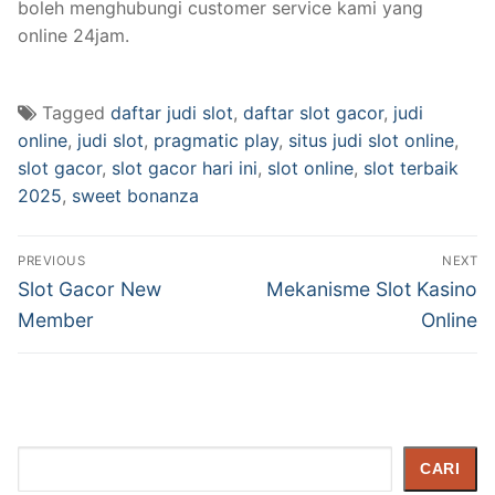
boleh menghubungi customer service kami yang
online 24jam.
Tagged
daftar judi slot
,
daftar slot gacor
,
judi
online
,
judi slot
,
pragmatic play
,
situs judi slot online
,
slot gacor
,
slot gacor hari ini
,
slot online
,
slot terbaik
2025
,
sweet bonanza
Navigasi
PREVIOUS
NEXT
pos
Previous
Next
Slot Gacor New
Mekanisme Slot Kasino
post:
post:
Member
Online
Cari
CARI