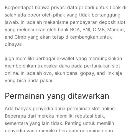
Berpendapat bahwa privasi data pribadi untuk tidak di
salah ada bocor oleh pihak yang tidak bertanggung
jawab. Ini adalah mekanisme pembayaran deposit slot
yang meluncurkan oleh bank BCA, BNI, CIMB, Mandiri,
and Cimb yang akan tetap dikembangkan untuk
dibayar.
juga memiliki berbagai e-wallet yang memungkinkan
membolehkan transaksi dana pada pertunjukan slot
online. Ini adalah ovo, akun dana, gopay, and link aja
yang bisa anda pakai.
Permainan yang ditawarkan
Ada banyak penyedia dana permainan slot online.
Beberapa dari mereka memiliki reputasi baik,
sementara yang lain tidak. Penting untuk memilih
penyedia yang memiliki beragam permainan dan