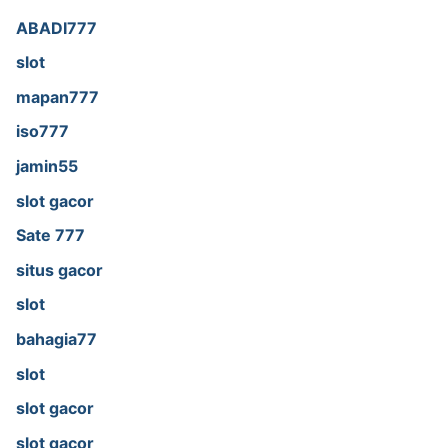
ABADI777
slot
mapan777
iso777
jamin55
slot gacor
Sate 777
situs gacor
slot
bahagia77
slot
slot gacor
slot gacor