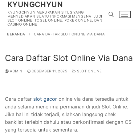
KYUNGCHYUN
Lompat
ke
KYUNGCHYUN MERUPAKAN SITUS YANG
MENYEDIAKAN SUATU INFORMASI MENGENAI JUDI
konten
SLOT ONLINE, TOGEL ONLINE, POKER ONLINE, DAN
CASINO ONLINE
BERANDA
CARA DAFTAR SLOT ONLINE VIA DANA
Cari:
Cara Daftar Slot Online Via Dana
ADMIN
DESEMBER 11, 2025
SLOT ONLINE
Cara daftar
slot gacor
online via dana tersedia untuk
anda selama menerima permainan di judi Slot Online.
Jika hal ini tidak terjadi, silahkan langsung chek
banklist terlebih dahulu atau berkonfirmasi dengan CS
yang tersedia untuk sementara.