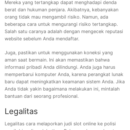
Mereka yang tertangkap dapat menghadapi denda
berat dan hukuman penjara. Akibatnya, kebanyakan
orang tidak mau mengambil risiko. Namun, ada
beberapa cara untuk mengurangi risiko tertangkap.
Salah satu caranya adalah dengan mengecek reputasi
website sebelum Anda mendaftar.
Juga, pastikan untuk menggunakan koneksi yang
aman saat bermain. Ini akan memastikan bahwa
informasi pribadi Anda dilindungi. Anda juga harus
memperbarui komputer Anda, karena perangkat lunak
baru dapat meningkatkan keamanan sistem Anda. Jika
Anda tidak yakin bagaimana melakukan ini, mintalah
bantuan dari seorang profesional.
Legalitas
Legalitas cara melaporkan judi slot online ke polisi