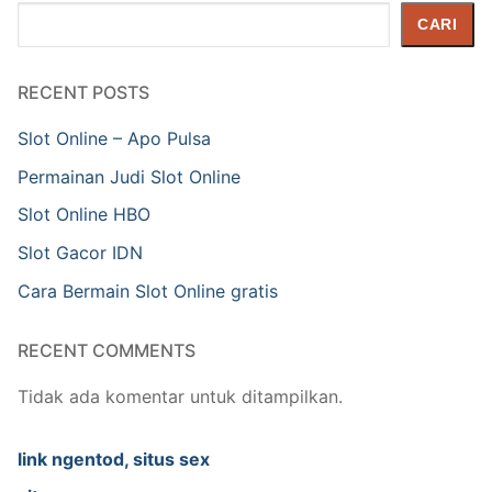
Cari
CARI
RECENT POSTS
Slot Online – Apo Pulsa
Permainan Judi Slot Online
Slot Online HBO
Slot Gacor IDN
Cara Bermain Slot Online gratis
RECENT COMMENTS
Tidak ada komentar untuk ditampilkan.
link ngentod, situs sex