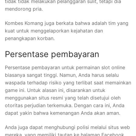
tidak tidak melakukan pelanggaran sulit, tetapi dia
mendorong pria.
Kombes Komang juga berkata bahwa adalah tim yang
kuat untuk menggelaporkan kejahatan dan
penangkapan korban.
Persentase pembayaran
Persentase pembayaran untuk permainan slot online
biasanya sangat tinggi. Namun, Anda harus selalu
waspada terhadap risiko yang terlibat saat memainkan
game ini. Untuk alasan ini, disarankan untuk
menggunakan situs resmi yang telah disetujui oleh
otoritas perjudian terkemuka. Dengan cara ini, Anda
dapat yakin bahwa kemenangan Anda akan aman.
Anda juga dapat menghubungi polisi melalui situs web
mereka, yang memiliki tautan ke halaman Facebook