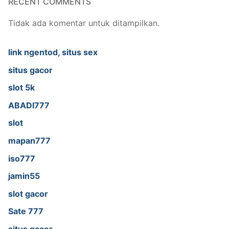
RECENT COMMENTS
Tidak ada komentar untuk ditampilkan.
link ngentod, situs sex
situs gacor
slot 5k
ABADI777
slot
mapan777
iso777
jamin55
slot gacor
Sate 777
situs gacor