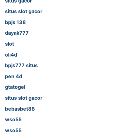
situs gacor
situs slot gacor
bpjs 138
dayak777
slot
oli4d
bpjs777 situs
pen 4d
gtatogel
situs slot gacor
bebasbet88
wso55
wso55