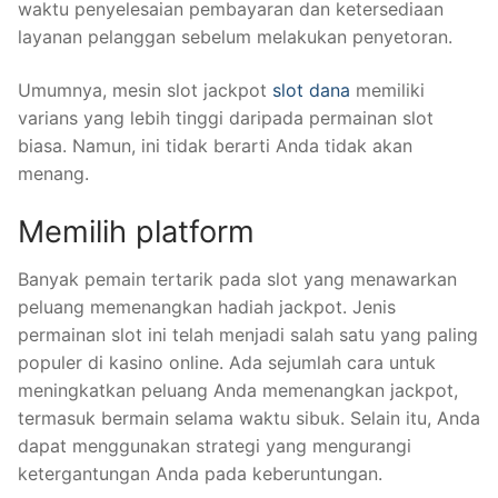
waktu penyelesaian pembayaran dan ketersediaan
layanan pelanggan sebelum melakukan penyetoran.
Umumnya, mesin slot jackpot
slot dana
memiliki
varians yang lebih tinggi daripada permainan slot
biasa. Namun, ini tidak berarti Anda tidak akan
menang.
Memilih platform
Banyak pemain tertarik pada slot yang menawarkan
peluang memenangkan hadiah jackpot. Jenis
permainan slot ini telah menjadi salah satu yang paling
populer di kasino online. Ada sejumlah cara untuk
meningkatkan peluang Anda memenangkan jackpot,
termasuk bermain selama waktu sibuk. Selain itu, Anda
dapat menggunakan strategi yang mengurangi
ketergantungan Anda pada keberuntungan.