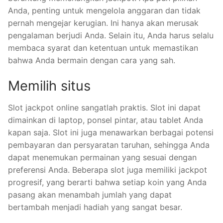
Anda, penting untuk mengelola anggaran dan tidak
pernah mengejar kerugian. Ini hanya akan merusak
pengalaman berjudi Anda. Selain itu, Anda harus selalu
membaca syarat dan ketentuan untuk memastikan
bahwa Anda bermain dengan cara yang sah.
Memilih situs
Slot jackpot online sangatlah praktis. Slot ini dapat
dimainkan di laptop, ponsel pintar, atau tablet Anda
kapan saja. Slot ini juga menawarkan berbagai potensi
pembayaran dan persyaratan taruhan, sehingga Anda
dapat menemukan permainan yang sesuai dengan
preferensi Anda. Beberapa slot juga memiliki jackpot
progresif, yang berarti bahwa setiap koin yang Anda
pasang akan menambah jumlah yang dapat
bertambah menjadi hadiah yang sangat besar.