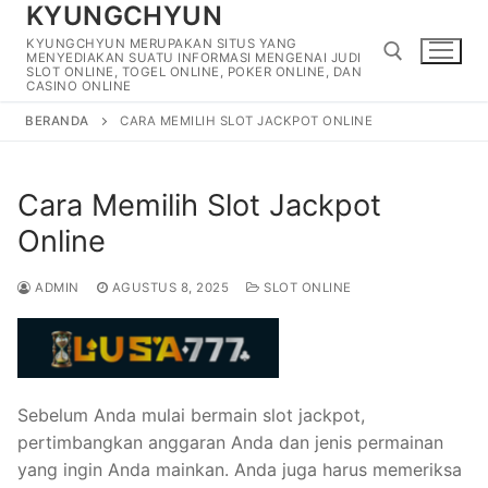
KYUNGCHYUN
Lompat
ke
KYUNGCHYUN MERUPAKAN SITUS YANG
MENYEDIAKAN SUATU INFORMASI MENGENAI JUDI
konten
SLOT ONLINE, TOGEL ONLINE, POKER ONLINE, DAN
CASINO ONLINE
BERANDA
CARA MEMILIH SLOT JACKPOT ONLINE
Cari:
Cara Memilih Slot Jackpot
Online
ADMIN
AGUSTUS 8, 2025
SLOT ONLINE
Sebelum Anda mulai bermain slot jackpot,
pertimbangkan anggaran Anda dan jenis permainan
yang ingin Anda mainkan. Anda juga harus memeriksa