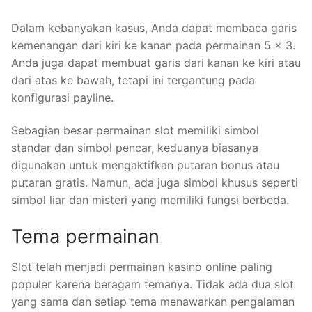
Dalam kebanyakan kasus, Anda dapat membaca garis
kemenangan dari kiri ke kanan pada permainan 5 x 3.
Anda juga dapat membuat garis dari kanan ke kiri atau
dari atas ke bawah, tetapi ini tergantung pada
konfigurasi payline.
Sebagian besar permainan slot memiliki simbol
standar dan simbol pencar, keduanya biasanya
digunakan untuk mengaktifkan putaran bonus atau
putaran gratis. Namun, ada juga simbol khusus seperti
simbol liar dan misteri yang memiliki fungsi berbeda.
Tema permainan
Slot telah menjadi permainan kasino online paling
populer karena beragam temanya. Tidak ada dua slot
yang sama dan setiap tema menawarkan pengalaman