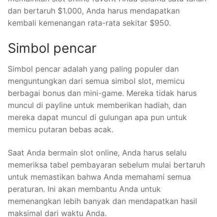
dan bertaruh $1.000, Anda harus mendapatkan
kembali kemenangan rata-rata sekitar $950.
Simbol pencar
Simbol pencar adalah yang paling populer dan
menguntungkan dari semua simbol slot, memicu
berbagai bonus dan mini-game. Mereka tidak harus
muncul di payline untuk memberikan hadiah, dan
mereka dapat muncul di gulungan apa pun untuk
memicu putaran bebas acak.
Saat Anda bermain slot online, Anda harus selalu
memeriksa tabel pembayaran sebelum mulai bertaruh
untuk memastikan bahwa Anda memahami semua
peraturan. Ini akan membantu Anda untuk
memenangkan lebih banyak dan mendapatkan hasil
maksimal dari waktu Anda.