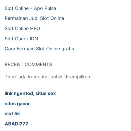
Slot Online – Apo Pulsa
Permainan Judi Slot Online
Slot Online HBO
Slot Gacor IDN
Cara Bermain Slot Online gratis
RECENT COMMENTS
Tidak ada komentar untuk ditampilkan.
link ngentod, situs sex
situs gacor
slot 5k
ABADI777