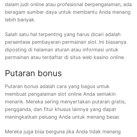
dalam judi online atau profesional berpengalaman, ada
beragam sumber daya untuk membantu Anda menang
lebih banyak.
Salah satu hal terpenting yang harus dicari adalah
persentase pembayaran permainan slot. Ini biasanya
diposting di halaman aturan atau informasi untuk
permainan atau terdaftar di situs web kasino online.
Putaran bonus
Putaran bonus adalah cara yang bagus untuk
membuat pengalaman slot online Anda semakin
menarik. Mereka sering menyertakan putaran gratis,
pengganda, dan fitur khusus lainnya yang dapat
meningkatkan peluang Anda untuk menang besar.
Mereka juga bisa berguna jika Anda tidak menang