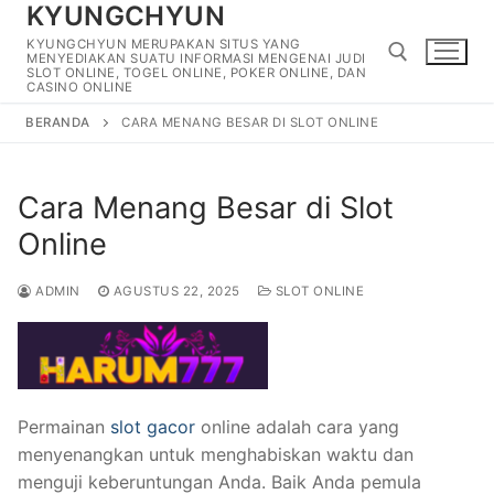
KYUNGCHYUN
Lompat
ke
KYUNGCHYUN MERUPAKAN SITUS YANG
MENYEDIAKAN SUATU INFORMASI MENGENAI JUDI
konten
SLOT ONLINE, TOGEL ONLINE, POKER ONLINE, DAN
CASINO ONLINE
BERANDA
CARA MENANG BESAR DI SLOT ONLINE
Cari:
Cara Menang Besar di Slot
Online
ADMIN
AGUSTUS 22, 2025
SLOT ONLINE
Permainan
slot gacor
online adalah cara yang
menyenangkan untuk menghabiskan waktu dan
menguji keberuntungan Anda. Baik Anda pemula