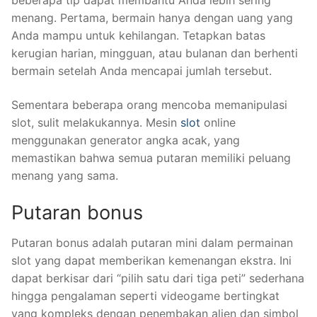
beberapa tip dapat membantu Anda lebih sering
menang. Pertama, bermain hanya dengan uang yang
Anda mampu untuk kehilangan. Tetapkan batas
kerugian harian, mingguan, atau bulanan dan berhenti
bermain setelah Anda mencapai jumlah tersebut.
Sementara beberapa orang mencoba memanipulasi
slot, sulit melakukannya. Mesin
slot
online
menggunakan generator angka acak, yang
memastikan bahwa semua putaran memiliki peluang
menang yang sama.
Putaran bonus
Putaran bonus adalah putaran mini dalam permainan
slot yang dapat memberikan kemenangan ekstra. Ini
dapat berkisar dari “pilih satu dari tiga peti” sederhana
hingga pengalaman seperti videogame bertingkat
yang kompleks dengan penembakan alien dan simbol