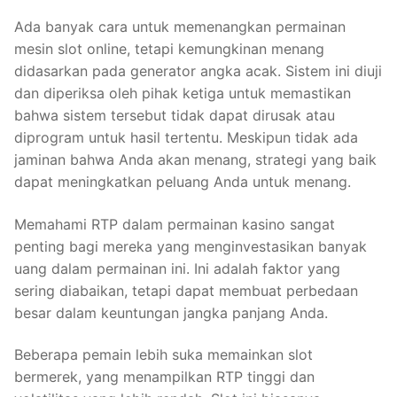
Ada banyak cara untuk memenangkan permainan
mesin slot online, tetapi kemungkinan menang
didasarkan pada generator angka acak. Sistem ini diuji
dan diperiksa oleh pihak ketiga untuk memastikan
bahwa sistem tersebut tidak dapat dirusak atau
diprogram untuk hasil tertentu. Meskipun tidak ada
jaminan bahwa Anda akan menang, strategi yang baik
dapat meningkatkan peluang Anda untuk menang.
Memahami RTP dalam permainan kasino sangat
penting bagi mereka yang menginvestasikan banyak
uang dalam permainan ini. Ini adalah faktor yang
sering diabaikan, tetapi dapat membuat perbedaan
besar dalam keuntungan jangka panjang Anda.
Beberapa pemain lebih suka memainkan slot
bermerek, yang menampilkan RTP tinggi dan