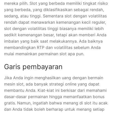
mereka pilih. Slot yang berbeda memiliki tingkat risiko
yang berbeda, yang diklasifikasikan sebagai rendah,
sedang, atau tinggi. Sementara slot dengan volatilitas
rendah dapat menawarkan kemenangan kecil reguler,
slot dengan volatilitas tinggi biasanya memiliki lebih
sedikit kemenangan besar, tetapi akan memberi Anda
imbalan yang baik saat melakukannya. Ada baiknya
membandingkan RTP dan volatilitas sebelum Anda
mulai memainkan permainan slot apa pun.
Garis pembayaran
Jika Anda ingin menghasilkan uang dengan bermain
mesin slot, ada banyak strategi online yang dapat
membantu Anda. Kiat-kiat ini berkisar dari memahami
dasar-dasar permainan hingga memanfaatkan bonus
gratis. Namun, ingatlah bahwa menang di slot itu acak
dan Anda tidak boleh berharap untuk menang setiap