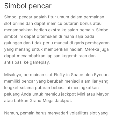
Simbol pencar
Simbol pencar adalah fitur umum dalam permainan
slot online dan dapat memicu putaran bonus atau
menambahkan hadiah ekstra ke saldo pemain. Simbol-
simbol ini dapat ditemukan di mana saja pada
gulungan dan tidak perlu muncul di garis pembayaran
yang menang untuk memberikan hadiah. Mereka juga
dapat menambahkan lapisan kegembiraan dan
antisipasi ke gameplay.
Misalnya, permainan slot Fluffy in Space oleh Eyecon
memiliki pencar yang berubah menjadi alam liar yang
lengket selama putaran bebas. Ini meningkatkan
peluang Anda untuk memicu jackpot Mini atau Mayor,
atau bahkan Grand Mega Jackpot.
Namun, pemain harus menyadari volatilitas slot yang