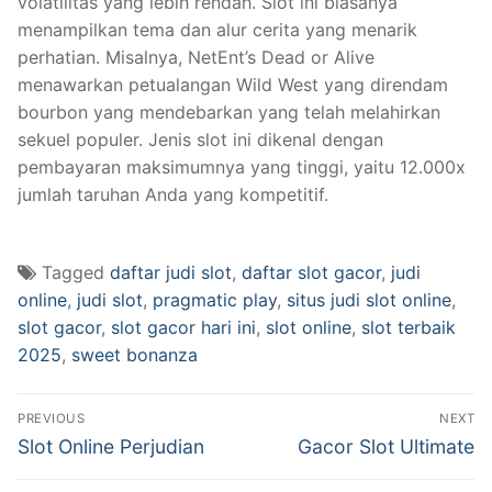
volatilitas yang lebih rendah. Slot ini biasanya
menampilkan tema dan alur cerita yang menarik
perhatian. Misalnya, NetEnt’s Dead or Alive
menawarkan petualangan Wild West yang direndam
bourbon yang mendebarkan yang telah melahirkan
sekuel populer. Jenis slot ini dikenal dengan
pembayaran maksimumnya yang tinggi, yaitu 12.000x
jumlah taruhan Anda yang kompetitif.
Tagged
daftar judi slot
,
daftar slot gacor
,
judi
online
,
judi slot
,
pragmatic play
,
situs judi slot online
,
slot gacor
,
slot gacor hari ini
,
slot online
,
slot terbaik
2025
,
sweet bonanza
Navigasi
PREVIOUS
NEXT
pos
Previous
Next
Slot Online Perjudian
Gacor Slot Ultimate
post:
post: