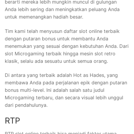
berarti mereka lebih mungkin muncul di gulungan
Anda lebih sering dan meningkatkan peluang Anda
untuk memenangkan hadiah besar.
Tim kami telah menyusun daftar slot online terbaik
dengan putaran bonus untuk membantu Anda
menemukan yang sesuai dengan kebutuhan Anda. Dari
slot Microgaming terbaik hingga mesin slot retro
klasik, selalu ada sesuatu untuk semua orang.
Di antara yang terbaik adalah Hot as Hades, yang
membawa Anda pada perjalanan epik dengan putaran
bonus multi-level. Ini adalah salah satu judul
Microgaming terbaru, dan secara visual lebih unggul
dari pendahulunya.
RTP
RTP slot online terbaik bisa menjadi faktor utama