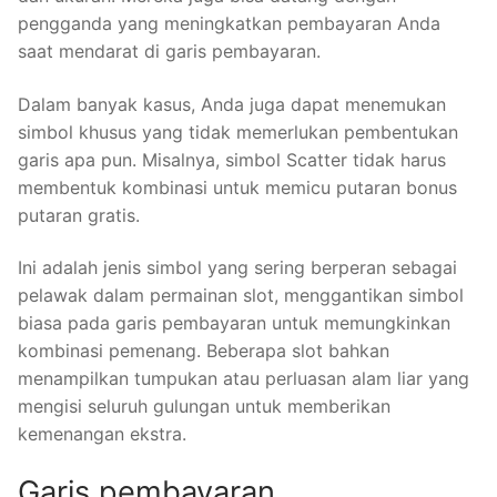
pengganda yang meningkatkan pembayaran Anda
saat mendarat di garis pembayaran.
Dalam banyak kasus, Anda juga dapat menemukan
simbol khusus yang tidak memerlukan pembentukan
garis apa pun. Misalnya, simbol Scatter tidak harus
membentuk kombinasi untuk memicu putaran bonus
putaran gratis.
Ini adalah jenis simbol yang sering berperan sebagai
pelawak dalam permainan slot, menggantikan simbol
biasa pada garis pembayaran untuk memungkinkan
kombinasi pemenang. Beberapa slot bahkan
menampilkan tumpukan atau perluasan alam liar yang
mengisi seluruh gulungan untuk memberikan
kemenangan ekstra.
Garis pembayaran