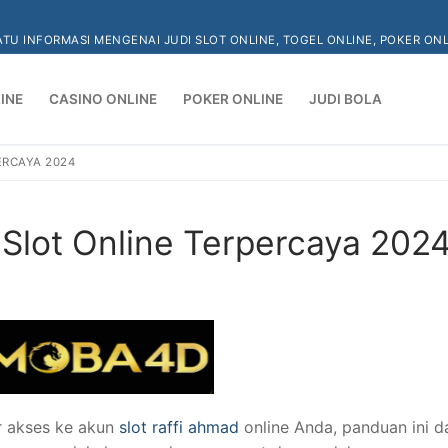
INFORMASI MENGENAI JUDI SLOT ONLINE, TOGEL ONLINE, POKER ONL
INE
CASINO ONLINE
POKER ONLINE
JUDI BOLA
RCAYA 2024
Cari:
lot Online Terpercaya 202
r akses ke akun
slot raffi ahmad
online Anda, panduan ini d