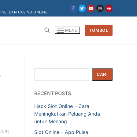
INE, DAN CASINO ONLINE
TOMBOL
MENU
4
Cari
CARI
RECENT POSTS
Hack Slot Online – Cara
Meningkatkan Peluang Anda
untuk Menang
apat
Slot Online – Apo Pulsa