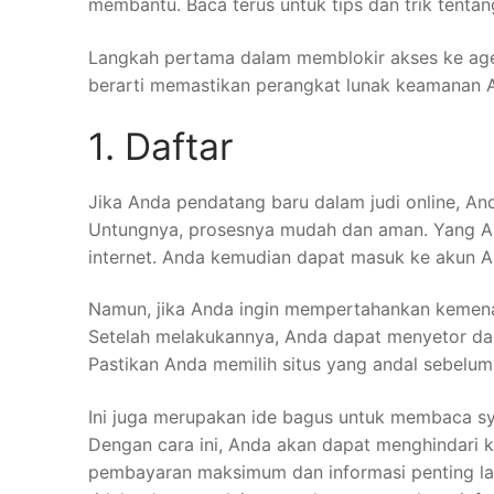
membantu. Baca terus untuk tips dan trik tent
Langkah pertama dalam memblokir akses ke agen
berarti memastikan perangkat lunak keamanan A
1. Daftar
Jika Anda pendatang baru dalam judi online, A
Untungnya, prosesnya mudah dan aman. Yang A
internet. Anda kemudian dapat masuk ke akun A
Namun, jika Anda ingin mempertahankan kemena
Setelah melakukannya, Anda dapat menyetor d
Pastikan Anda memilih situs yang andal sebelum
Ini juga merupakan ide bagus untuk membaca sy
Dengan cara ini, Anda akan dapat menghindari k
pembayaran maksimum dan informasi penting lai