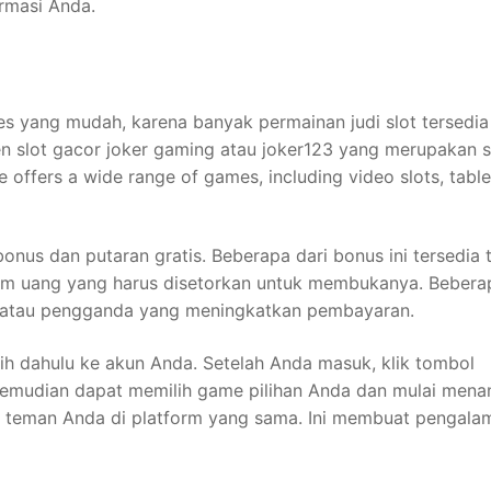
rmasi Anda.
s yang mudah, karena banyak permainan judi slot tersedia
agen slot gacor joker gaming atau joker123 yang merupakan 
e offers a wide range of games, including video slots, table
onus dan putaran gratis. Beberapa dari bonus ini tersedia 
um uang yang harus disetorkan untuk membukanya. Bebera
 atau pengganda yang meningkatkan pembayaran.
 dahulu ke akun Anda. Setelah Anda masuk, klik tombol
emudian dapat memilih game pilihan Anda dan mulai mena
an teman Anda di platform yang sama. Ini membuat pengala