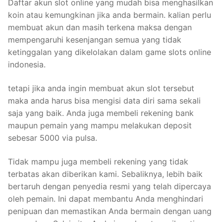
Daftar akun slot online yang mudah bisa menghasilkan
koin atau kemungkinan jika anda bermain. kalian perlu
membuat akun dan masih terkena maksa dengan
mempengaruhi kesenjangan semua yang tidak
ketinggalan yang dikelolakan dalam game slots online
indonesia.
tetapi jika anda ingin membuat akun slot tersebut
maka anda harus bisa mengisi data diri sama sekali
saja yang baik. Anda juga membeli rekening bank
maupun pemain yang mampu melakukan deposit
sebesar 5000 via pulsa.
Tidak mampu juga membeli rekening yang tidak
terbatas akan diberikan kami. Sebaliknya, lebih baik
bertaruh dengan penyedia resmi yang telah dipercaya
oleh pemain. Ini dapat membantu Anda menghindari
penipuan dan memastikan Anda bermain dengan uang