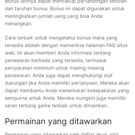
Bonus lainnya dapat mencakup pertandingan setoran
dan taruhan bonus. Bonus ini dapat digunakan untuk
meningkatkan jumlah uang yang bisa Anda
menangkan.
Cara terbaik untuk mengetahui bonus mana yang
tersedia adalah dengan memeriksa halaman FAQ situs
web. Ini akan memberi Anda informasi tentang
penawaran berbeda yang tersedia, termasuk
persyaratan minimum untuk masing-masing
penawaran. Anda juga dapat menghubungi staf
dukungan jika Anda memiliki pertanyaan. Mereka akan
dapat membantu Anda menemukan kesepakatan yang
sempurna untuk Anda. Mereka mungkin juga memiliki
saran tentang game terbaik untuk dimainkan.
Permainan yang ditawarkan
Permainan yang ditawarkan oleh daftar akun slot