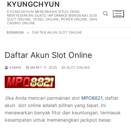
KYUNGCHYUN
Lompat
ke
KYUNGCHYUN MERUPAKAN SITUS YANG
MENYEDIAKAN SUATU INFORMASI MENGENAI JUDI
konten
SLOT ONLINE, TOGEL ONLINE, POKER ONLINE, DAN
CASINO ONLINE
BERANDA
DAFTAR AKUN SLOT ONLINE
Cari:
Daftar Akun Slot Online
ADMIN
MARET 11, 2025
SLOT ONLINE
Jika Anda mencari permainan slot
MPO8821
, daftar
akun slot online adalah pilihan yang tepat. Ini
menawarkan banyak fitur dan keuntungan, termasuk
kesempatan untuk memenangkan jackpot besar.