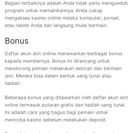
Bagian terbaiknya adalah Anda tidak perlu mengunduh
program untuk memainkannya. Anda cukup
mengakses kasino online melalui komputer, ponsel,
atau tablet Anda dan langsung mulai bermain.
Bonus
Daftar akun slot online menawarkan berbagai bonus
kepada membernya. Bonus ini dirancang untuk
mendorong pemain melakukan setoran dan bermain
slot. Mereka bisa dalam bentuk uang tunai atau
hadiah.
Beberapa bonus yang ditawarkan oleh daftar akun slot
online termasuk putaran gratis dan hadiah uang tunai.
Ini adalah cara yang bagus bagi pemain untuk
mencoba kasino sebelum melakukan deposit.