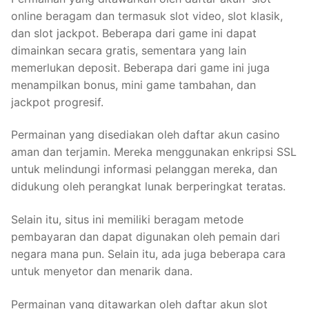
online beragam dan termasuk slot video, slot klasik,
dan slot jackpot. Beberapa dari game ini dapat
dimainkan secara gratis, sementara yang lain
memerlukan deposit. Beberapa dari game ini juga
menampilkan bonus, mini game tambahan, dan
jackpot progresif.
Permainan yang disediakan oleh daftar akun casino
aman dan terjamin. Mereka menggunakan enkripsi SSL
untuk melindungi informasi pelanggan mereka, dan
didukung oleh perangkat lunak berperingkat teratas.
Selain itu, situs ini memiliki beragam metode
pembayaran dan dapat digunakan oleh pemain dari
negara mana pun. Selain itu, ada juga beberapa cara
untuk menyetor dan menarik dana.
Permainan yang ditawarkan oleh daftar akun slot