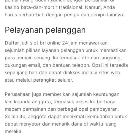
kasino bata-dan-mortir tradisional. Namun, Anda
harus berhati-hati dengan penipu dan penipu lainnya.
Pelayanan pelanggan
Daftar judi slot bri online 24 jam menawarkan
sejumlah pilihan layanan pelanggan untuk memastikan
para pemain senang. Ini termasuk obrolan langsung,
dukungan email, dan bantuan telepon. Opsi ini tersedia
sepanjang hari dan dapat diakses melalui situs web
atau melalui perangkat seluler.
Perusahaan juga memberikan sejumlah keuntungan
lain kepada anggota, termasuk akses ke berbagai
macam permainan dan berbagai opsi pembayaran.
Selain itu, anggota dapat menikmati kemudahan untuk
dapat menyetor dan menarik dana di waktu luang
mereka.