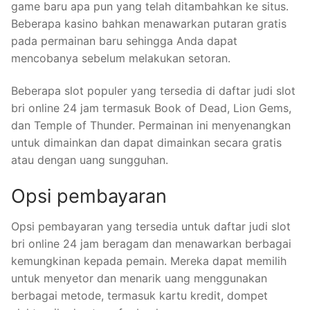
game baru apa pun yang telah ditambahkan ke situs.
Beberapa kasino bahkan menawarkan putaran gratis
pada permainan baru sehingga Anda dapat
mencobanya sebelum melakukan setoran.
Beberapa slot populer yang tersedia di daftar judi slot
bri online 24 jam termasuk Book of Dead, Lion Gems,
dan Temple of Thunder. Permainan ini menyenangkan
untuk dimainkan dan dapat dimainkan secara gratis
atau dengan uang sungguhan.
Opsi pembayaran
Opsi pembayaran yang tersedia untuk daftar judi slot
bri online 24 jam beragam dan menawarkan berbagai
kemungkinan kepada pemain. Mereka dapat memilih
untuk menyetor dan menarik uang menggunakan
berbagai metode, termasuk kartu kredit, dompet