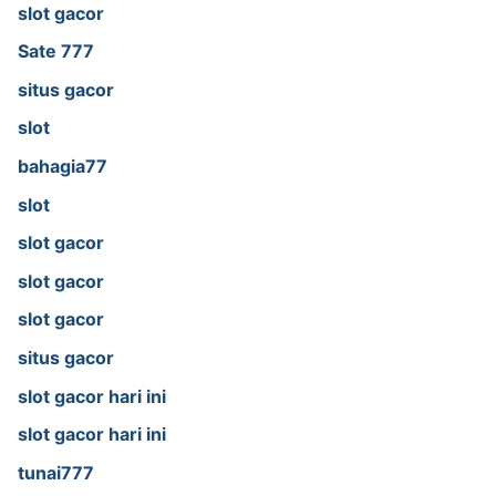
slot gacor
Sate 777
situs gacor
slot
bahagia77
slot
slot gacor
slot gacor
slot gacor
situs gacor
slot gacor hari ini
slot gacor hari ini
tunai777