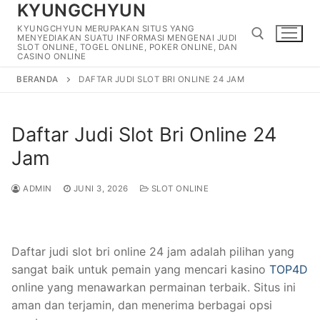
KYUNGCHYUN
Lompat
ke
KYUNGCHYUN MERUPAKAN SITUS YANG
MENYEDIAKAN SUATU INFORMASI MENGENAI JUDI
konten
SLOT ONLINE, TOGEL ONLINE, POKER ONLINE, DAN
CASINO ONLINE
BERANDA
DAFTAR JUDI SLOT BRI ONLINE 24 JAM
Cari:
Daftar Judi Slot Bri Online 24
Jam
ADMIN
JUNI 3, 2026
SLOT ONLINE
Daftar judi slot bri online 24 jam adalah pilihan yang
sangat baik untuk pemain yang mencari kasino
TOP4D
online yang menawarkan permainan terbaik. Situs ini
aman dan terjamin, dan menerima berbagai opsi