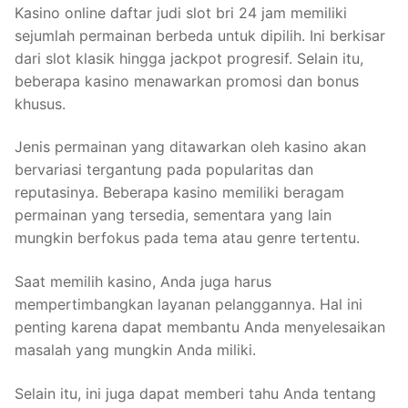
Kasino online daftar judi slot bri 24 jam memiliki
sejumlah permainan berbeda untuk dipilih. Ini berkisar
dari slot klasik hingga jackpot progresif. Selain itu,
beberapa kasino menawarkan promosi dan bonus
khusus.
Jenis permainan yang ditawarkan oleh kasino akan
bervariasi tergantung pada popularitas dan
reputasinya. Beberapa kasino memiliki beragam
permainan yang tersedia, sementara yang lain
mungkin berfokus pada tema atau genre tertentu.
Saat memilih kasino, Anda juga harus
mempertimbangkan layanan pelanggannya. Hal ini
penting karena dapat membantu Anda menyelesaikan
masalah yang mungkin Anda miliki.
Selain itu, ini juga dapat memberi tahu Anda tentang