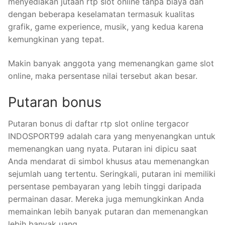
menyediakan jutaan rtp slot online tanpa biaya dan
dengan beberapa keselamatan termasuk kualitas
grafik, game experience, musik, yang kedua karena
kemungkinan yang tepat.
Makin banyak anggota yang memenangkan game slot
online, maka persentase nilai tersebut akan besar.
Putaran bonus
Putaran bonus di daftar rtp slot online tergacor
INDOSPORT99 adalah cara yang menyenangkan untuk
memenangkan uang nyata. Putaran ini dipicu saat
Anda mendarat di simbol khusus atau memenangkan
sejumlah uang tertentu. Seringkali, putaran ini memiliki
persentase pembayaran yang lebih tinggi daripada
permainan dasar. Mereka juga memungkinkan Anda
memainkan lebih banyak putaran dan memenangkan
lebih banyak uang.