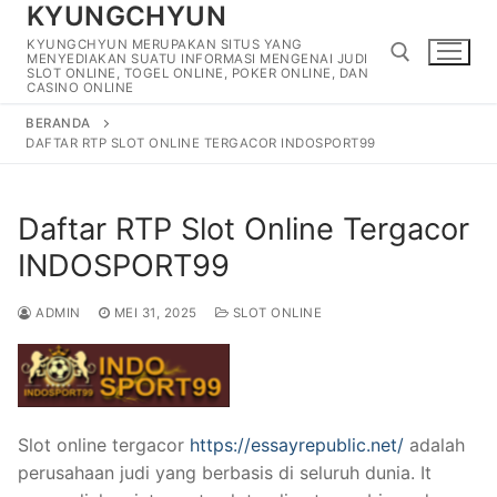
KYUNGCHYUN
Lompat
ke
KYUNGCHYUN MERUPAKAN SITUS YANG
MENYEDIAKAN SUATU INFORMASI MENGENAI JUDI
konten
SLOT ONLINE, TOGEL ONLINE, POKER ONLINE, DAN
CASINO ONLINE
BERANDA
Cari:
DAFTAR RTP SLOT ONLINE TERGACOR INDOSPORT99
Daftar RTP Slot Online Tergacor
INDOSPORT99
ADMIN
MEI 31, 2025
SLOT ONLINE
Slot online tergacor
https://essayrepublic.net/
adalah
perusahaan judi yang berbasis di seluruh dunia. It