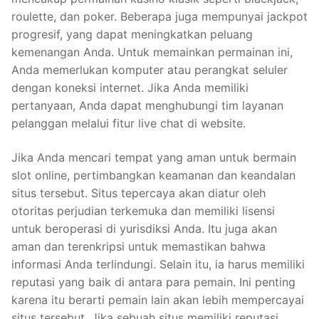
roulette, dan poker. Beberapa juga mempunyai jackpot
progresif, yang dapat meningkatkan peluang
kemenangan Anda. Untuk memainkan permainan ini,
Anda memerlukan komputer atau perangkat seluler
dengan koneksi internet. Jika Anda memiliki
pertanyaan, Anda dapat menghubungi tim layanan
pelanggan melalui fitur live chat di website.
Jika Anda mencari tempat yang aman untuk bermain
slot online, pertimbangkan keamanan dan keandalan
situs tersebut. Situs tepercaya akan diatur oleh
otoritas perjudian terkemuka dan memiliki lisensi
untuk beroperasi di yurisdiksi Anda. Itu juga akan
aman dan terenkripsi untuk memastikan bahwa
informasi Anda terlindungi. Selain itu, ia harus memiliki
reputasi yang baik di antara para pemain. Ini penting
karena itu berarti pemain lain akan lebih mempercayai
situs tersebut. Jika sebuah situs memiliki reputasi