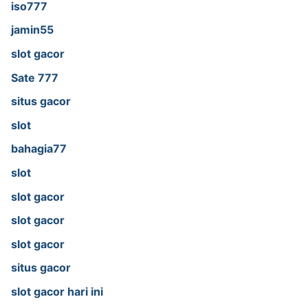
iso777
jamin55
slot gacor
Sate 777
situs gacor
slot
bahagia77
slot
slot gacor
slot gacor
slot gacor
situs gacor
slot gacor hari ini