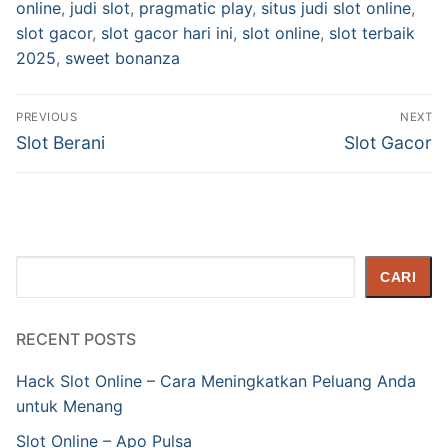
online
,
judi slot
,
pragmatic play
,
situs judi slot online
,
slot gacor
,
slot gacor hari ini
,
slot online
,
slot terbaik
2025
,
sweet bonanza
Navigasi
PREVIOUS
NEXT
pos
Previous
Next
Slot Berani
Slot Gacor
post:
post:
Cari
CARI
RECENT POSTS
Hack Slot Online – Cara Meningkatkan Peluang Anda
untuk Menang
Slot Online – Apo Pulsa