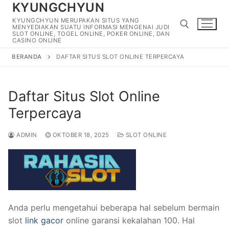
KYUNGCHYUN
Lompat
ke
KYUNGCHYUN MERUPAKAN SITUS YANG
MENYEDIAKAN SUATU INFORMASI MENGENAI JUDI
konten
SLOT ONLINE, TOGEL ONLINE, POKER ONLINE, DAN
CASINO ONLINE
BERANDA
DAFTAR SITUS SLOT ONLINE TERPERCAYA
Cari:
Daftar Situs Slot Online
Terpercaya
ADMIN
OKTOBER 18, 2025
SLOT ONLINE
Anda perlu mengetahui beberapa hal sebelum bermain
slot
link gacor
online garansi kekalahan 100. Hal