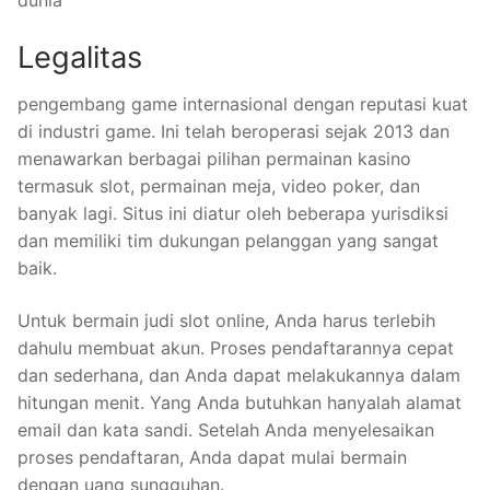
dunia
Legalitas
pengembang game internasional dengan reputasi kuat
di industri game. Ini telah beroperasi sejak 2013 dan
menawarkan berbagai pilihan permainan kasino
termasuk slot, permainan meja, video poker, dan
banyak lagi. Situs ini diatur oleh beberapa yurisdiksi
dan memiliki tim dukungan pelanggan yang sangat
baik.
Untuk bermain judi slot online, Anda harus terlebih
dahulu membuat akun. Proses pendaftarannya cepat
dan sederhana, dan Anda dapat melakukannya dalam
hitungan menit. Yang Anda butuhkan hanyalah alamat
email dan kata sandi. Setelah Anda menyelesaikan
proses pendaftaran, Anda dapat mulai bermain
dengan uang sungguhan.