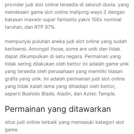
provider judi slot online tersedia di seluruh dunia. yang
mendesain game slot online mahjong ways 2 dengan
batasan maxwin super fantastis yakni 100x nominal
taruhan, dan RTP 97%.
mempunyai puluhan aneka judi slot online yang sudah
berlisensi. Amongst those, some are unik dan tidak
dapat dikumpulkan di satu negara. Permainan yang
tidak sering dilakukan oleh bettor ini adalah game unik
yang tersedia oleh perusahaan yang memiliki hiasan
grafis yang unik. Ini adalah permainan judi slot online
yang tidak kalah lama yang dihadapi oleh bettor,
seperti Bushido Blade, Aladin, dan Aztec Temple.
Permainan yang ditawarkan
situs judi online terbaik yang memasuki kategori slot
game.