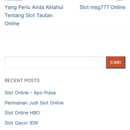
pos
Previous
Next
Yang Perlu Anda Ketahui
Slot msg777 Online
post:
post:
Tentang Slot Tautan
Online
Cari
CARI
RECENT POSTS
Slot Online – Apo Pulsa
Permainan Judi Slot Online
Slot Online HBO
Slot Gacor IDN