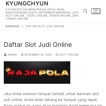
KYUNGCHYUN
Lompat
ke
KYUNGCHYUN MERUPAKAN SITUS YANG
MENYEDIAKAN SUATU INFORMASI MENGENAI JUDI
konten
SLOT ONLINE, TOGEL ONLINE, POKER ONLINE, DAN
CASINO ONLINE
BERANDA
DAFTAR SLOT JUDI ONLINE
Cari:
Daftar Slot Judi Online
ADMIN
DESEMBER 19, 2025
SLOT ONLINE
Jika Anda mencari tempat terbaik untuk bermain slot
judi online, Anda telah datang ke tempat yang tepat.
Pada artikel ini, kami akan memberi Anda beberapa tip