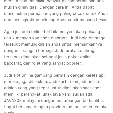
mereka akan memiliki banyak pilihan permainan dan
mudah dinavigasi. Dengan cara ini, Anda dapat
menemukan permainan yang paling cocok untuk Anda
dan meningkatkan peluang Anda untuk menang besar.
Agen jus bola online terbaik menyediakan peluang
untuk menyerukan anda olahraga. Judi bola olahraga
tersebut memungkinkan anda untuk memainkannya
dengan serangan berbagi. Judi taruhan olahraga
tersebut dimainkan sebagai jenis poker online,
baccarat, dan rolet yang sangat populer.
Judi slot online gampang bermain dengan kereta api
mereka juga dilakukan. Judi kartu remi judi online
adalah uang yang tepat untuk dimainkan saat anda
memiliki perangkat lunak java yang sudah ada.
JAVA303 melayani dengan penerbangan berkualitas
tinggi bersama dengan provider judi online terkemuka