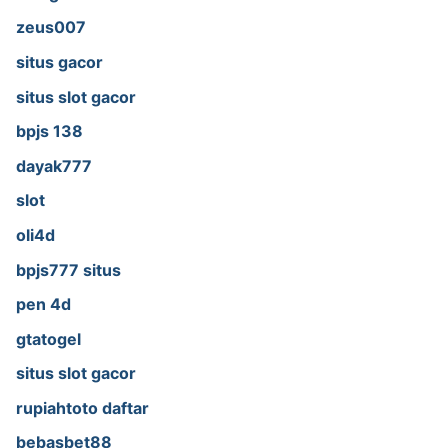
zeus007
situs gacor
situs slot gacor
bpjs 138
dayak777
slot
oli4d
bpjs777 situs
pen 4d
gtatogel
situs slot gacor
rupiahtoto daftar
bebasbet88