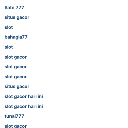
Sate 777
situs gacor
slot
bahagia77
slot
slot gacor
slot gacor
slot gacor
situs gacor
slot gacor hari ini
slot gacor hari ini
tunai777
slot gacor