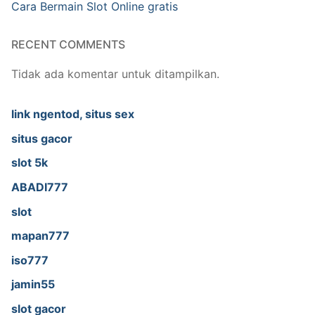
Cara Bermain Slot Online gratis
RECENT COMMENTS
Tidak ada komentar untuk ditampilkan.
link ngentod, situs sex
situs gacor
slot 5k
ABADI777
slot
mapan777
iso777
jamin55
slot gacor