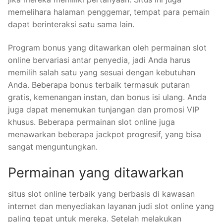
memelihara halaman penggemar, tempat para pemain
dapat berinteraksi satu sama lain.
Program bonus yang ditawarkan oleh permainan slot
online bervariasi antar penyedia, jadi Anda harus
memilih salah satu yang sesuai dengan kebutuhan
Anda. Beberapa bonus terbaik termasuk putaran
gratis, kemenangan instan, dan bonus isi ulang. Anda
juga dapat menemukan tunjangan dan promosi VIP
khusus. Beberapa permainan slot online juga
menawarkan beberapa jackpot progresif, yang bisa
sangat menguntungkan.
Permainan yang ditawarkan
situs slot online terbaik yang berbasis di kawasan
internet dan menyediakan layanan judi slot online yang
paling tepat untuk mereka. Setelah melakukan