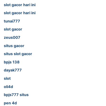
slot gacor hari ini
slot gacor hari ini
tunai777
slot gacor
zeus007
situs gacor
situs slot gacor
bpjs 138
dayak777
slot
oli4d
bpjs777 situs
pen 4d