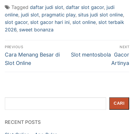
Tagged
daftar judi slot
,
daftar slot gacor
,
judi
online
,
judi slot
,
pragmatic play
,
situs judi slot online
,
slot gacor
,
slot gacor hari ini
,
slot online
,
slot terbaik
2026
,
sweet bonanza
Navigasi
PREVIOUS
NEXT
pos
Previous
Next
Cara Menang Besar di
Slot mentosbola Gacor
post:
post:
Slot Online
Artinya
Cari
CARI
RECENT POSTS