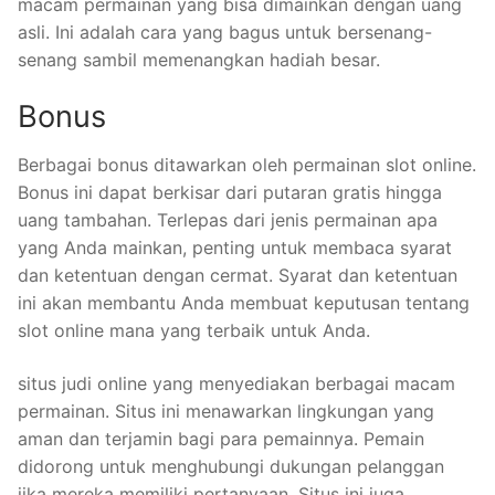
macam permainan yang bisa dimainkan dengan uang
asli. Ini adalah cara yang bagus untuk bersenang-
senang sambil memenangkan hadiah besar.
Bonus
Berbagai bonus ditawarkan oleh permainan slot online.
Bonus ini dapat berkisar dari putaran gratis hingga
uang tambahan. Terlepas dari jenis permainan apa
yang Anda mainkan, penting untuk membaca syarat
dan ketentuan dengan cermat. Syarat dan ketentuan
ini akan membantu Anda membuat keputusan tentang
slot online mana yang terbaik untuk Anda.
situs judi online yang menyediakan berbagai macam
permainan. Situs ini menawarkan lingkungan yang
aman dan terjamin bagi para pemainnya. Pemain
didorong untuk menghubungi dukungan pelanggan
jika mereka memiliki pertanyaan. Situs ini juga