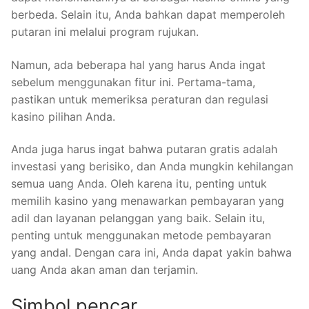
berbeda. Selain itu, Anda bahkan dapat memperoleh
putaran ini melalui program rujukan.
Namun, ada beberapa hal yang harus Anda ingat
sebelum menggunakan fitur ini. Pertama-tama,
pastikan untuk memeriksa peraturan dan regulasi
kasino pilihan Anda.
Anda juga harus ingat bahwa putaran gratis adalah
investasi yang berisiko, dan Anda mungkin kehilangan
semua uang Anda. Oleh karena itu, penting untuk
memilih kasino yang menawarkan pembayaran yang
adil dan layanan pelanggan yang baik. Selain itu,
penting untuk menggunakan metode pembayaran
yang andal. Dengan cara ini, Anda dapat yakin bahwa
uang Anda akan aman dan terjamin.
Simbol pencar