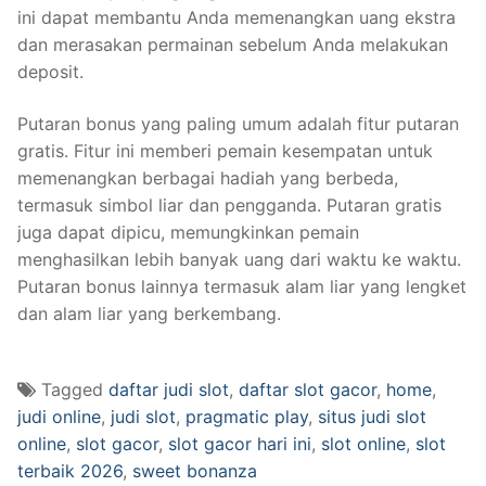
ini dapat membantu Anda memenangkan uang ekstra
dan merasakan permainan sebelum Anda melakukan
deposit.
Putaran bonus yang paling umum adalah fitur putaran
gratis. Fitur ini memberi pemain kesempatan untuk
memenangkan berbagai hadiah yang berbeda,
termasuk simbol liar dan pengganda. Putaran gratis
juga dapat dipicu, memungkinkan pemain
menghasilkan lebih banyak uang dari waktu ke waktu.
Putaran bonus lainnya termasuk alam liar yang lengket
dan alam liar yang berkembang.
Tagged
daftar judi slot
,
daftar slot gacor
,
home
,
judi online
,
judi slot
,
pragmatic play
,
situs judi slot
online
,
slot gacor
,
slot gacor hari ini
,
slot online
,
slot
terbaik 2026
,
sweet bonanza