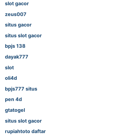
slot gacor
zeus007
situs gacor
situs slot gacor
bpjs 138
dayak777
slot
oli4d
bpjs777 situs
pen 4d
gtatogel
situs slot gacor
rupiahtoto daftar