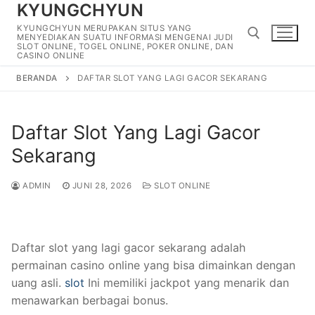
KYUNGCHYUN
Lompat
ke
KYUNGCHYUN MERUPAKAN SITUS YANG
MENYEDIAKAN SUATU INFORMASI MENGENAI JUDI
konten
SLOT ONLINE, TOGEL ONLINE, POKER ONLINE, DAN
CASINO ONLINE
BERANDA
DAFTAR SLOT YANG LAGI GACOR SEKARANG
Cari:
Daftar Slot Yang Lagi Gacor
Sekarang
ADMIN
JUNI 28, 2026
SLOT ONLINE
Daftar slot yang lagi gacor sekarang adalah
permainan casino online yang bisa dimainkan dengan
uang asli.
slot
Ini memiliki jackpot yang menarik dan
menawarkan berbagai bonus.