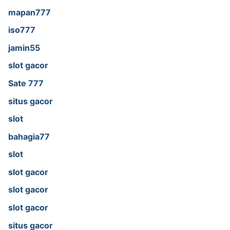
mapan777
iso777
jamin55
slot gacor
Sate 777
situs gacor
slot
bahagia77
slot
slot gacor
slot gacor
slot gacor
situs gacor