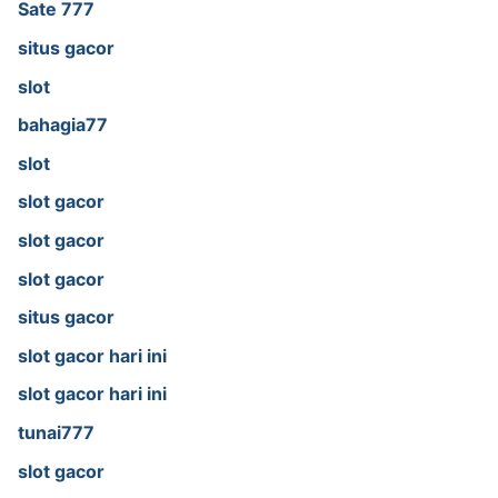
Sate 777
situs gacor
slot
bahagia77
slot
slot gacor
slot gacor
slot gacor
situs gacor
slot gacor hari ini
slot gacor hari ini
tunai777
slot gacor