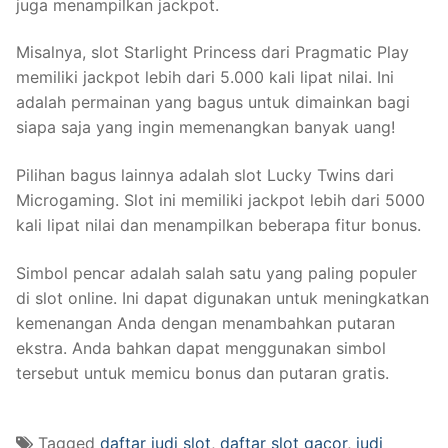
juga menampilkan jackpot.
Misalnya, slot Starlight Princess dari Pragmatic Play
memiliki jackpot lebih dari 5.000 kali lipat nilai. Ini
adalah permainan yang bagus untuk dimainkan bagi
siapa saja yang ingin memenangkan banyak uang!
Pilihan bagus lainnya adalah slot Lucky Twins dari
Microgaming. Slot ini memiliki jackpot lebih dari 5000
kali lipat nilai dan menampilkan beberapa fitur bonus.
Simbol pencar adalah salah satu yang paling populer
di slot online. Ini dapat digunakan untuk meningkatkan
kemenangan Anda dengan menambahkan putaran
ekstra. Anda bahkan dapat menggunakan simbol
tersebut untuk memicu bonus dan putaran gratis.
Tagged
daftar judi slot
,
daftar slot gacor
,
judi