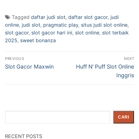
Tagged
daftar judi slot
,
daftar slot gacor
,
judi
online
,
judi slot
,
pragmatic play
,
situs judi slot online
,
slot gacor
,
slot gacor hari ini
,
slot online
,
slot terbaik
2025
,
sweet bonanza
Navigasi
PREVIOUS
NEXT
pos
Previous
Next
Slot Gacor Maxwin
Huff N’ Puff Slot Online
post:
post:
Inggris
Cari
CARI
RECENT POSTS