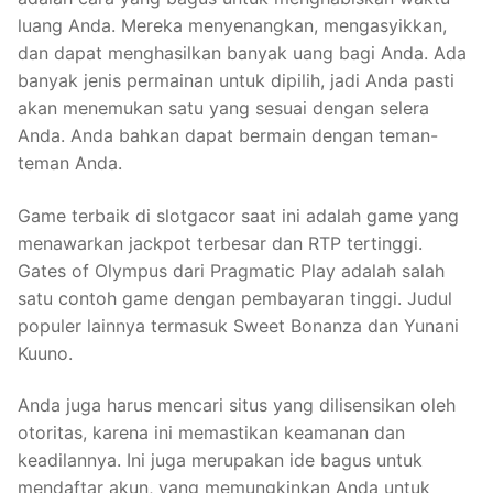
luang Anda. Mereka menyenangkan, mengasyikkan,
dan dapat menghasilkan banyak uang bagi Anda. Ada
banyak jenis permainan untuk dipilih, jadi Anda pasti
akan menemukan satu yang sesuai dengan selera
Anda. Anda bahkan dapat bermain dengan teman-
teman Anda.
Game terbaik di slotgacor saat ini adalah game yang
menawarkan jackpot terbesar dan RTP tertinggi.
Gates of Olympus dari Pragmatic Play adalah salah
satu contoh game dengan pembayaran tinggi. Judul
populer lainnya termasuk Sweet Bonanza dan Yunani
Kuuno.
Anda juga harus mencari situs yang dilisensikan oleh
otoritas, karena ini memastikan keamanan dan
keadilannya. Ini juga merupakan ide bagus untuk
mendaftar akun, yang memungkinkan Anda untuk