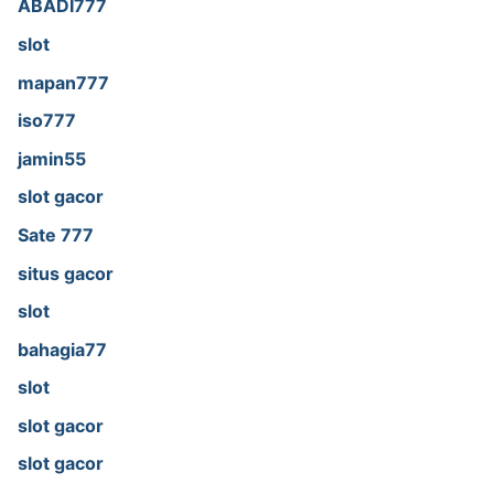
ABADI777
slot
mapan777
iso777
jamin55
slot gacor
Sate 777
situs gacor
slot
bahagia77
slot
slot gacor
slot gacor