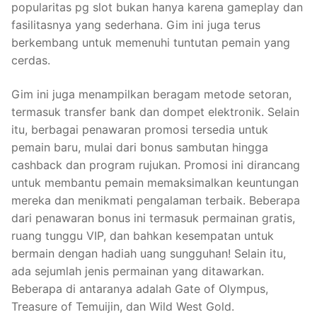
popularitas pg slot bukan hanya karena gameplay dan
fasilitasnya yang sederhana.
Gim ini juga terus
berkembang untuk memenuhi tuntutan pemain yang
cerdas.
Gim ini juga menampilkan beragam metode setoran,
termasuk transfer bank dan dompet elektronik. Selain
itu, berbagai penawaran promosi tersedia untuk
pemain baru, mulai dari bonus sambutan hingga
cashback dan program rujukan. Promosi ini dirancang
untuk membantu pemain memaksimalkan keuntungan
mereka dan menikmati pengalaman terbaik. Beberapa
dari penawaran bonus ini termasuk permainan gratis,
ruang tunggu VIP, dan bahkan kesempatan untuk
bermain dengan hadiah uang sungguhan! Selain itu,
ada sejumlah jenis permainan yang ditawarkan.
Beberapa di antaranya adalah Gate of Olympus,
Treasure of Temuijin, dan Wild West Gold.