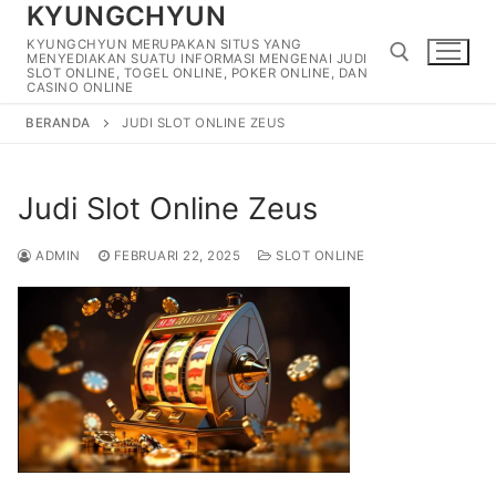
KYUNGCHYUN
Lompat
ke
KYUNGCHYUN MERUPAKAN SITUS YANG
MENYEDIAKAN SUATU INFORMASI MENGENAI JUDI
konten
SLOT ONLINE, TOGEL ONLINE, POKER ONLINE, DAN
CASINO ONLINE
BERANDA
JUDI SLOT ONLINE ZEUS
Cari:
Judi Slot Online Zeus
ADMIN
FEBRUARI 22, 2025
SLOT ONLINE