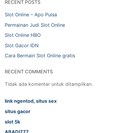
RECENT POSTS
Slot Online – Apo Pulsa
Permainan Judi Slot Online
Slot Online HBO
Slot Gacor IDN
Cara Bermain Slot Online gratis
RECENT COMMENTS
Tidak ada komentar untuk ditampilkan.
link ngentod, situs sex
situs gacor
slot 5k
ABADI777