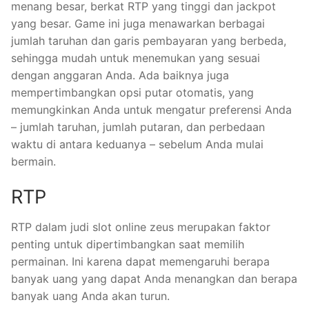
menang besar, berkat RTP yang tinggi dan jackpot
yang besar. Game ini juga menawarkan berbagai
jumlah taruhan dan garis pembayaran yang berbeda,
sehingga mudah untuk menemukan yang sesuai
dengan anggaran Anda. Ada baiknya juga
mempertimbangkan opsi putar otomatis, yang
memungkinkan Anda untuk mengatur preferensi Anda
– jumlah taruhan, jumlah putaran, dan perbedaan
waktu di antara keduanya – sebelum Anda mulai
bermain.
RTP
RTP dalam judi slot online zeus merupakan faktor
penting untuk dipertimbangkan saat memilih
permainan. Ini karena dapat memengaruhi berapa
banyak uang yang dapat Anda menangkan dan berapa
banyak uang Anda akan turun.