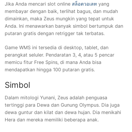
Jika Anda mencari slot online
สล็อตวอเลท
yang
membayar dengan baik, terlihat bagus, dan mudah
dimainkan, maka Zeus mungkin yang tepat untuk
Anda. Ini menawarkan banyak simbol bertumpuk dan
putaran gratis dengan retrigger tak terbatas.
Game WMS ini tersedia di desktop, tablet, dan
perangkat seluler. Pendaratan 3, 4, atau 5 pencar
memicu fitur Free Spins, di mana Anda bisa
mendapatkan hingga 100 putaran gratis.
Simbol
Dalam mitologi Yunani, Zeus adalah penguasa
tertinggi para Dewa dan Gunung Olympus. Dia juga
dewa guntur dan kilat dan dewa hujan. Dia menikahi
Hera dan mereka memiliki beberapa anak.