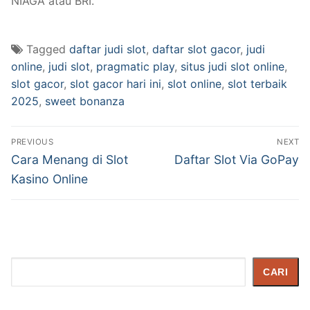
NIAGA atau BRI.
Tagged
daftar judi slot
,
daftar slot gacor
,
judi
online
,
judi slot
,
pragmatic play
,
situs judi slot online
,
slot gacor
,
slot gacor hari ini
,
slot online
,
slot terbaik
2025
,
sweet bonanza
Navigasi
PREVIOUS
NEXT
pos
Previous
Next
Cara Menang di Slot
Daftar Slot Via GoPay
post:
post:
Kasino Online
Cari
CARI