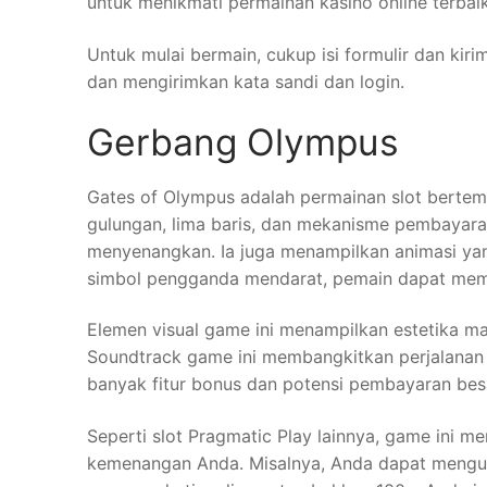
untuk menikmati permainan kasino online terbaik
Untuk mulai bermain, cukup isi formulir dan ki
dan mengirimkan kata sandi dan login.
Gerbang Olympus
Gates of Olympus adalah permainan slot bertema
gulungan, lima baris, dan mekanisme pembayar
menyenangkan. Ia juga menampilkan animasi ya
simbol pengganda mendarat, pemain dapat meme
Elemen visual game ini menampilkan estetika m
Soundtrack game ini membangkitkan perjalana
banyak fitur bonus dan potensi pembayaran besa
Seperti slot Pragmatic Play lainnya, game ini m
kemenangan Anda. Misalnya, Anda dapat mengu