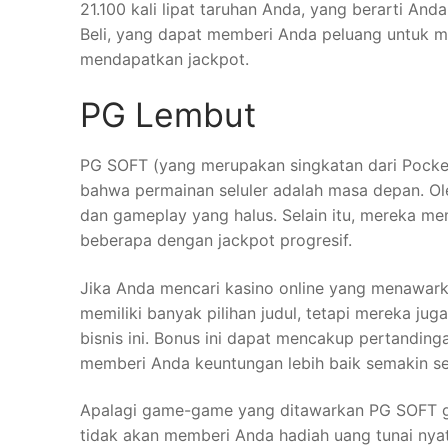
21.100 kali lipat taruhan Anda, yang berarti And
Beli, yang dapat memberi Anda peluang untuk 
mendapatkan jackpot.
PG Lembut
PG SOFT (yang merupakan singkatan dari Poc
bahwa permainan seluler adalah masa depan. Ole
dan gameplay yang halus. Selain itu, mereka mem
beberapa dengan jackpot progresif.
Jika Anda mencari kasino online yang menawarka
memiliki banyak pilihan judul, tetapi mereka j
bisnis ini. Bonus ini dapat mencakup pertanding
memberi Anda keuntungan lebih baik semakin se
Apalagi game-game yang ditawarkan PG SOFT gr
tidak akan memberi Anda hadiah uang tunai nya