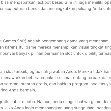
a bisa mendapatkan jackpot besar. Gim ini juga memiliki opsi
memicu putaran bonus dan meningkatkan peluang Anda unt
ket Games Soft) adalah pengembang game yang memahami
h karena itu, game mereka menampilkan visual tingkat tin
punyai banyak pilihan permainan slot untuk dipilih, terma
n slot terbaik, pg adalah jawaban Anda. Mereka tidak han
uga menawarkan beberapa paket selamat datang terbaik dal
an setoran, putaran gratis, dan bahkan program loyalitas y
ring Anda bermain.
atis untuk dicoba. Namun, perlu diingat bahwa game demo
ta. Jika Anda ingin memenangkan uang sungguhan, penting