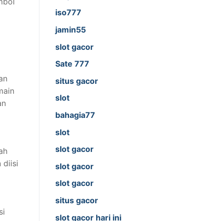
mbol
iso777
jamin55
slot gacor
Sate 777
an
situs gacor
main
slot
an
bahagia77
slot
slot gacor
ah
diisi
slot gacor
slot gacor
situs gacor
si
slot gacor hari ini