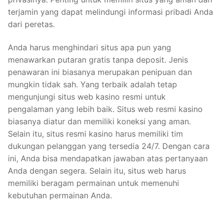
terjamin yang dapat melindungi informasi pribadi Anda
dari peretas.
Anda harus menghindari situs apa pun yang
menawarkan putaran gratis tanpa deposit. Jenis
penawaran ini biasanya merupakan penipuan dan
mungkin tidak sah. Yang terbaik adalah tetap
mengunjungi situs web kasino resmi untuk
pengalaman yang lebih baik. Situs web resmi kasino
biasanya diatur dan memiliki koneksi yang aman.
Selain itu, situs resmi kasino harus memiliki tim
dukungan pelanggan yang tersedia 24/7. Dengan cara
ini, Anda bisa mendapatkan jawaban atas pertanyaan
Anda dengan segera. Selain itu, situs web harus
memiliki beragam permainan untuk memenuhi
kebutuhan permainan Anda.