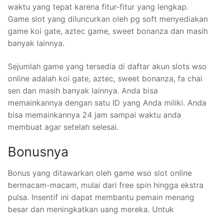
waktu yang tepat karena fitur-fitur yang lengkap.
Game slot yang diluncurkan oleh pg soft menyediakan
game koi gate, aztec game, sweet bonanza dan masih
banyak lainnya.
Sejumlah game yang tersedia di daftar akun slots wso
online adalah koi gate, aztec, sweet bonanza, fa chai
sen dan masih banyak lainnya. Anda bisa
memainkannya dengan satu ID yang Anda miliki. Anda
bisa memainkannya 24 jam sampai waktu anda
membuat agar setelah selesai.
Bonusnya
Bonus yang ditawarkan oleh game wso slot online
bermacam-macam, mulai dari free spin hingga ekstra
pulsa. Insentif ini dapat membantu pemain menang
besar dan meningkatkan uang mereka. Untuk