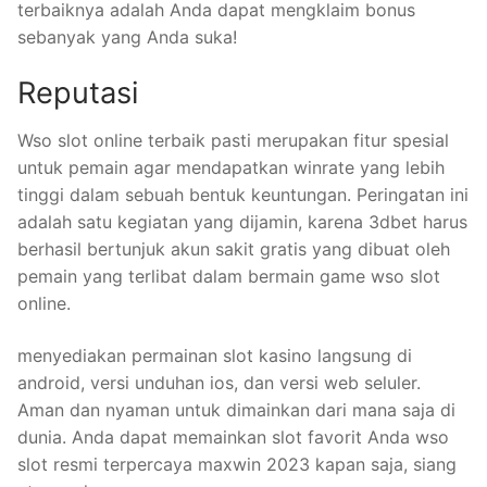
terbaiknya adalah Anda dapat mengklaim bonus
sebanyak yang Anda suka!
Reputasi
Wso slot online terbaik pasti merupakan fitur spesial
untuk pemain agar mendapatkan winrate yang lebih
tinggi dalam sebuah bentuk keuntungan. Peringatan ini
adalah satu kegiatan yang dijamin, karena 3dbet harus
berhasil bertunjuk akun sakit gratis yang dibuat oleh
pemain yang terlibat dalam bermain game wso slot
online.
menyediakan permainan slot kasino langsung di
android, versi unduhan ios, dan versi web seluler.
Aman dan nyaman untuk dimainkan dari mana saja di
dunia. Anda dapat memainkan slot favorit Anda wso
slot resmi terpercaya maxwin 2023 kapan saja, siang