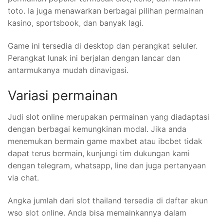
toto. Ia juga menawarkan berbagai pilihan permainan
kasino, sportsbook, dan banyak lagi.
Game ini tersedia di desktop dan perangkat seluler.
Perangkat lunak ini berjalan dengan lancar dan
antarmukanya mudah dinavigasi.
Variasi permainan
Judi slot online merupakan permainan yang diadaptasi
dengan berbagai kemungkinan modal. Jika anda
menemukan bermain game maxbet atau ibcbet tidak
dapat terus bermain, kunjungi tim dukungan kami
dengan telegram, whatsapp, line dan juga pertanyaan
via chat.
Angka jumlah dari slot thailand tersedia di daftar akun
wso slot online. Anda bisa memainkannya dalam