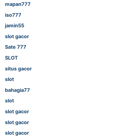
mapan777
iso777
jamin55
slot gacor
Sate 777
SLOT
situs gacor
slot
bahagia77
slot
slot gacor
slot gacor
slot gacor