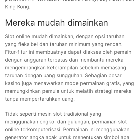
King Kong.
Mereka mudah dimainkan
Slot online mudah dimainkan, dengan opsi taruhan
yang fleksibel dan taruhan minimum yang rendah.
Fitur-fitur ini membuatnya dapat diakses oleh pemain
dengan anggaran terbatas dan membantu mereka
mengembangkan keterampilan sebelum memasang
taruhan dengan uang sungguhan. Sebagian besar
kasino juga menawarkan mode permainan gratis, yang
memungkinkan pemula untuk melatih strategi mereka
tanpa mempertaruhkan uang.
Tidak seperti mesin slot tradisional yang
menggunakan engkol dan gulungan, permainan slot
online terkomputerisasi. Permainan ini menggunakan
generator angka acak untuk menentukan simbol apa