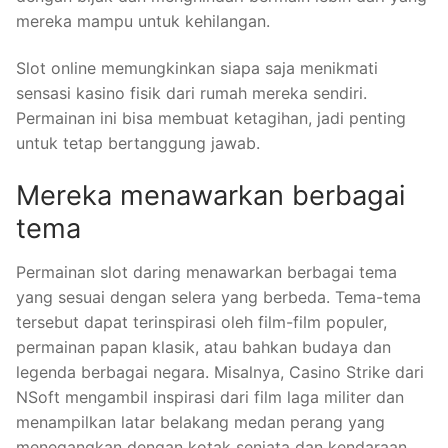
mereka mampu untuk kehilangan.
Slot online memungkinkan siapa saja menikmati
sensasi kasino fisik dari rumah mereka sendiri.
Permainan ini bisa membuat ketagihan, jadi penting
untuk tetap bertanggung jawab.
Mereka menawarkan berbagai
tema
Permainan slot daring menawarkan berbagai tema
yang sesuai dengan selera yang berbeda. Tema-tema
tersebut dapat terinspirasi oleh film-film populer,
permainan papan klasik, atau bahkan budaya dan
legenda berbagai negara. Misalnya, Casino Strike dari
NSoft mengambil inspirasi dari film laga militer dan
menampilkan latar belakang medan perang yang
menegangkan dengan kotak senjata dan kendaraan