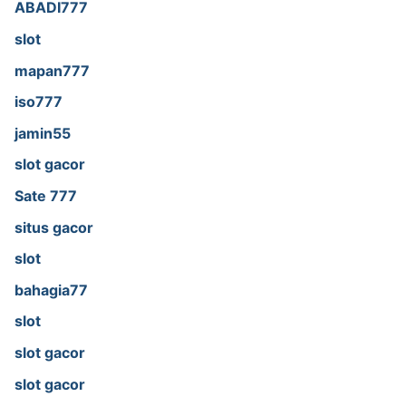
ABADI777
slot
mapan777
iso777
jamin55
slot gacor
Sate 777
situs gacor
slot
bahagia77
slot
slot gacor
slot gacor