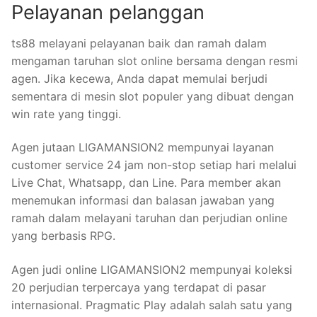
Pelayanan pelanggan
ts88 melayani pelayanan baik dan ramah dalam
mengaman taruhan slot online bersama dengan resmi
agen. Jika kecewa, Anda dapat memulai berjudi
sementara di mesin slot populer yang dibuat dengan
win rate yang tinggi.
Agen jutaan LIGAMANSION2 mempunyai layanan
customer service 24 jam non-stop setiap hari melalui
Live Chat, Whatsapp, dan Line. Para member akan
menemukan informasi dan balasan jawaban yang
ramah dalam melayani taruhan dan perjudian online
yang berbasis RPG.
Agen judi online LIGAMANSION2 mempunyai koleksi
20 perjudian terpercaya yang terdapat di pasar
internasional. Pragmatic Play adalah salah satu yang