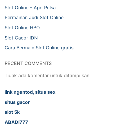
Slot Online – Apo Pulsa
Permainan Judi Slot Online
Slot Online HBO
Slot Gacor IDN
Cara Bermain Slot Online gratis
RECENT COMMENTS
Tidak ada komentar untuk ditampilkan.
link ngentod, situs sex
situs gacor
slot 5k
ABADI777