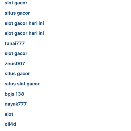
slot gacor
situs gacor
slot gacor hari ini
slot gacor hari ini
tunai777
slot gacor
zeus007
situs gacor
situs slot gacor
bpjs 138
dayak777
slot
oli4d