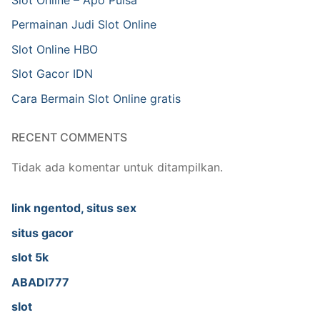
Permainan Judi Slot Online
Slot Online HBO
Slot Gacor IDN
Cara Bermain Slot Online gratis
RECENT COMMENTS
Tidak ada komentar untuk ditampilkan.
link ngentod, situs sex
situs gacor
slot 5k
ABADI777
slot