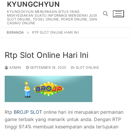
KYUNGCHYUN
Lompat
ke
KYUNGCHYUN MERUPAKAN SITUS YANG
MENYEDIAKAN SUATU INFORMASI MENGENAI JUDI
konten
SLOT ONLINE, TOGEL ONLINE, POKER ONLINE, DAN
CASINO ONLINE
BERANDA
RTP SLOT ONLINE HARI INI
Cari:
Rtp Slot Online Hari Ini
ADMIN
SEPTEMBER 18, 2025
SLOT ONLINE
Rtp
BROJP SLOT
online hari ini merupakan permainan
game terbaik yang menarik untuk anda. Dengan RTP
tinggi 97.4% membuat kesempatan anda tertujukan