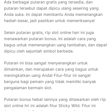
Ada berbagai putaran gratis yang tersedia, dan
putaran tersebut dapat dipicu ulang sesering yang
Anda suka. Ini dapat membantu Anda memenangkan
hadiah besar, jadi pastikan untuk memeriksanya!
Selain putaran gratis, rtp slot online hari ini juga
menawarkan putaran bonus. Ini adalah cara yang
bagus untuk memenangkan uang tambahan, dan dapat
dipicu oleh sejumlah simbol berbeda.
Putaran ini bisa sangat menyenangkan untuk
dimainkan, dan merupakan cara yang bagus untuk
meningkatkan uang Anda! Fitur-fitur ini sangat
berguna bagi pemain yang tidak memiliki banyak
pengalaman bermain slot.
Putaran bonus hebat lainnya yang ditawarkan oleh rtp
slot online hri ini adalah fitur Sticky Wild. Fitur ini