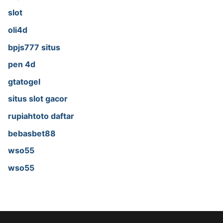
slot
oli4d
bpjs777 situs
pen 4d
gtatogel
situs slot gacor
rupiahtoto daftar
bebasbet88
wso55
wso55