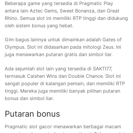
Beberapa game yang tersedia di Pragmatic Play
antara lain Aztec Gems, Sweet Bonanza, dan Great
Rhino. Semua slot ini memiliki RTP tinggi dan didukung
oleh sistem bonus yang hebat.
Gim bagus lainnya untuk dimainkan adalah Gates of
Olympus. Slot ini didasarkan pada mitologi Zeus. Ini
juga menawarkan putaran gratis dan simbol liar.
Ada sejumlah slot lain yang tersedia di SAKTI77,
termasuk Caishen Wins dan Double Chance. Slot ini
sangat populer di kalangan pemain, dan memiliki RTP
tinggi. Mereka juga memiliki banyak pilihan putaran
bonus dan simbol liar.
Putaran bonus
Pragmatic slot gacor menawarkan berbagai macam