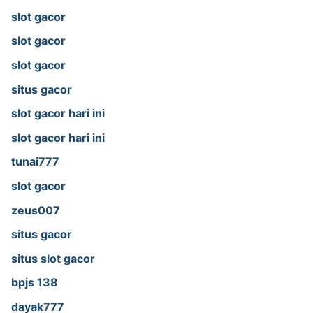
slot gacor
slot gacor
slot gacor
situs gacor
slot gacor hari ini
slot gacor hari ini
tunai777
slot gacor
zeus007
situs gacor
situs slot gacor
bpjs 138
dayak777