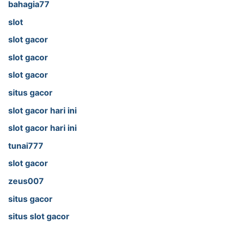
bahagia77
slot
slot gacor
slot gacor
slot gacor
situs gacor
slot gacor hari ini
slot gacor hari ini
tunai777
slot gacor
zeus007
situs gacor
situs slot gacor