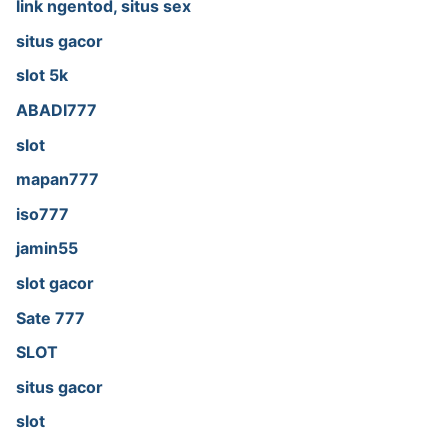
link ngentod, situs sex
situs gacor
slot 5k
ABADI777
slot
mapan777
iso777
jamin55
slot gacor
Sate 777
SLOT
situs gacor
slot