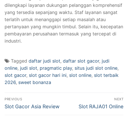
dilengkapi layanan dukungan pelanggan komprehensif
yang tersedia sepanjang waktu. Staf layanan sangat
terlatih untuk menanggapi setiap masalah atau
pertanyaan yang mungkin timbul. Selain itu, kecepatan
pembayaran perusahaan termasuk yang tercepat di
industri.
Tagged
daftar judi slot
,
daftar slot gacor
,
judi
online
,
judi slot
,
pragmatic play
,
situs judi slot online
,
slot gacor
,
slot gacor hari ini
,
slot online
,
slot terbaik
2026
,
sweet bonanza
Navigasi
PREVIOUS
NEXT
pos
Previous
Next
Slot Gacor Asia Review
Slot RAJA01 Online
post:
post: