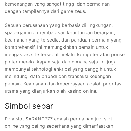
kemenangan yang sangat tinggi dan permainan
dengan tampilannya dari game zeus.
Sebuah perusahaan yang berbasis di lingkungan,
spadegaming, membagikan keuntungan beragam,
keamanan yang tersedia, dan panduan bermain yang
komprehensif. Ini memungkinkan pemain untuk
mengakses site tersebut melalui komputer atau ponsel
pintar mereka kapan saja dan dimana saja. Ini juga
mempunyai teknologi enkripsi yang canggih untuk
melindungi data pribadi dan transaksi keuangan
pemain. Keamanan dan kepercayaan adalah prioritas
utama yang dianjurkan oleh kasino online.
Simbol sebar
Pola slot SARANG777 adalah permainan judi slot
online yang paling sederhana yang dimanfaatkan