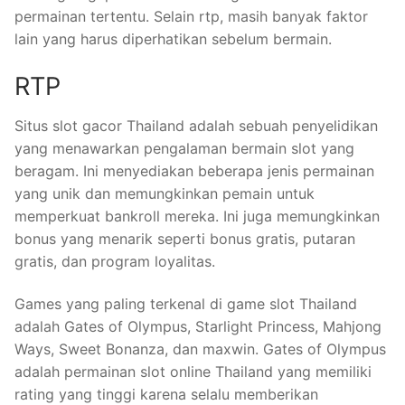
permainan tertentu. Selain rtp, masih banyak faktor
lain yang harus diperhatikan sebelum bermain.
RTP
Situs slot gacor Thailand adalah sebuah penyelidikan
yang menawarkan pengalaman bermain slot yang
beragam. Ini menyediakan beberapa jenis permainan
yang unik dan memungkinkan pemain untuk
memperkuat bankroll mereka. Ini juga memungkinkan
bonus yang menarik seperti bonus gratis, putaran
gratis, dan program loyalitas.
Games yang paling terkenal di game slot Thailand
adalah Gates of Olympus, Starlight Princess, Mahjong
Ways, Sweet Bonanza, dan maxwin. Gates of Olympus
adalah permainan slot online Thailand yang memiliki
rating yang tinggi karena selalu memberikan