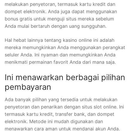
melakukan penyetoran, termasuk kartu kredit dan
dompet elektronik. Anda juga dapat menggunakan
bonus gratis untuk menguji situs mereka sebelum
Anda mulai bertaruh dengan uang sungguhan.
Hal hebat lainnya tentang kasino online ini adalah
mereka memungkinkan Anda menggunakan perangkat
seluler Anda. Ini nyaman dan memungkinkan Anda
menikmati permainan favorit Anda dari mana saja.
Ini menawarkan berbagai pilihan
pembayaran
Ada banyak pilihan yang tersedia untuk melakukan
penyetoran dan penarikan dengan situs slot online. Ini
termasuk kartu kredit, transfer bank, dan dompet
elektronik. Metode ini mudah digunakan dan
menawarkan cara aman untuk mendanai akun Anda.