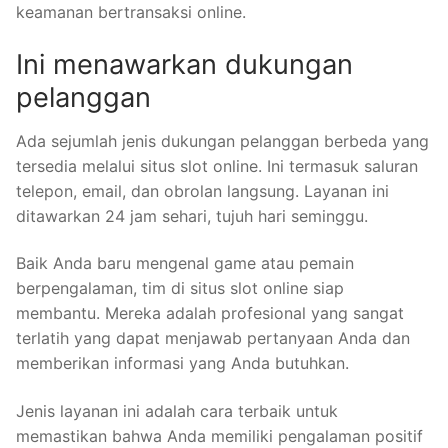
keamanan bertransaksi online.
Ini menawarkan dukungan
pelanggan
Ada sejumlah jenis dukungan pelanggan berbeda yang
tersedia melalui situs slot online. Ini termasuk saluran
telepon, email, dan obrolan langsung. Layanan ini
ditawarkan 24 jam sehari, tujuh hari seminggu.
Baik Anda baru mengenal game atau pemain
berpengalaman, tim di situs slot online siap
membantu. Mereka adalah profesional yang sangat
terlatih yang dapat menjawab pertanyaan Anda dan
memberikan informasi yang Anda butuhkan.
Jenis layanan ini adalah cara terbaik untuk
memastikan bahwa Anda memiliki pengalaman positif