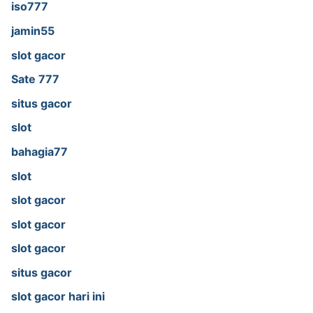
iso777
jamin55
slot gacor
Sate 777
situs gacor
slot
bahagia77
slot
slot gacor
slot gacor
slot gacor
situs gacor
slot gacor hari ini