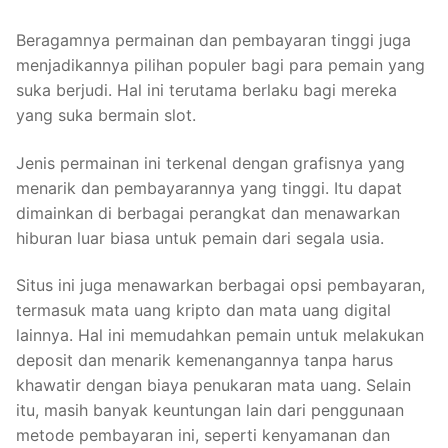
Beragamnya permainan dan pembayaran tinggi juga
menjadikannya pilihan populer bagi para pemain yang
suka berjudi. Hal ini terutama berlaku bagi mereka
yang suka bermain slot.
Jenis permainan ini terkenal dengan grafisnya yang
menarik dan pembayarannya yang tinggi. Itu dapat
dimainkan di berbagai perangkat dan menawarkan
hiburan luar biasa untuk pemain dari segala usia.
Situs ini juga menawarkan berbagai opsi pembayaran,
termasuk mata uang kripto dan mata uang digital
lainnya. Hal ini memudahkan pemain untuk melakukan
deposit dan menarik kemenangannya tanpa harus
khawatir dengan biaya penukaran mata uang. Selain
itu, masih banyak keuntungan lain dari penggunaan
metode pembayaran ini, seperti kenyamanan dan