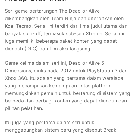
Seri game pertarungan The Dead or Alive
dikembangkan oleh Team Ninja dan diterbitkan oleh
Koei Tecmo. Serial ini terdiri dari lima judul utama dan
banyak spin-off, termasuk sub-seri Xtreme. Serial ini
juga memiliki beberapa paket konten yang dapat
diunduh (DLC) dan film aksi langsung.
Game kelima dalam seri ini, Dead or Alive 5:
Dimensions, dirilis pada 2012 untuk PlayStation 3 dan
Xbox 360. Itu adalah yang pertama dalam waralaba
yang menampilkan kemampuan lintas platform,
memungkinkan pemain untuk bertarung di sistem yang
berbeda dan berbagi konten yang dapat diunduh dan
pilihan pelatihan.
Itu juga yang pertama dalam seri untuk
menggabungkan sistem baru yang disebut Break