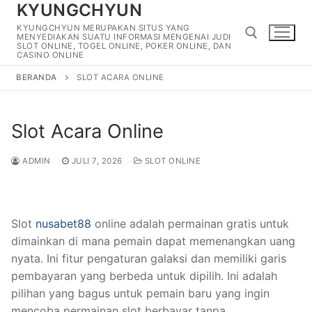
KYUNGCHYUN
Lompat
ke
KYUNGCHYUN MERUPAKAN SITUS YANG
MENYEDIAKAN SUATU INFORMASI MENGENAI JUDI
konten
SLOT ONLINE, TOGEL ONLINE, POKER ONLINE, DAN
CASINO ONLINE
BERANDA
SLOT ACARA ONLINE
Cari:
Slot Acara Online
ADMIN
JULI 7, 2026
SLOT ONLINE
Slot
nusabet88
online adalah permainan gratis untuk
dimainkan di mana pemain dapat memenangkan uang
nyata. Ini fitur pengaturan galaksi dan memiliki garis
pembayaran yang berbeda untuk dipilih. Ini adalah
pilihan yang bagus untuk pemain baru yang ingin
mencoba permainan slot berbayar tanpa