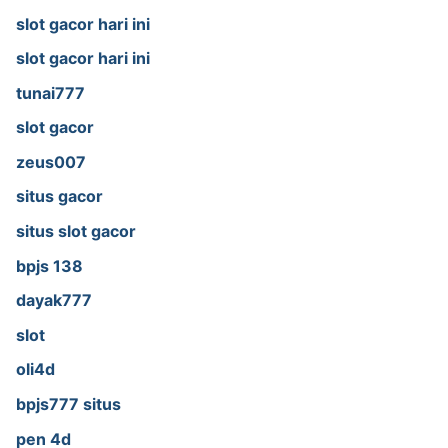
slot gacor hari ini
slot gacor hari ini
tunai777
slot gacor
zeus007
situs gacor
situs slot gacor
bpjs 138
dayak777
slot
oli4d
bpjs777 situs
pen 4d