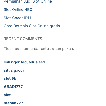
Permainan Judi Slot Online
Slot Online HBO
Slot Gacor IDN
Cara Bermain Slot Online gratis
RECENT COMMENTS
Tidak ada komentar untuk ditampilkan.
link ngentod, situs sex
situs gacor
slot 5k
ABADI777
slot
mapan777