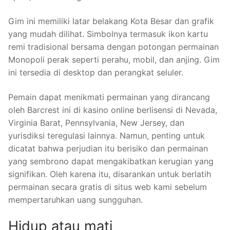
Gim ini memiliki latar belakang Kota Besar dan grafik
yang mudah dilihat. Simbolnya termasuk ikon kartu
remi tradisional bersama dengan potongan permainan
Monopoli perak seperti perahu, mobil, dan anjing. Gim
ini tersedia di desktop dan perangkat seluler.
Pemain dapat menikmati permainan yang dirancang
oleh Barcrest ini di kasino online berlisensi di Nevada,
Virginia Barat, Pennsylvania, New Jersey, dan
yurisdiksi teregulasi lainnya. Namun, penting untuk
dicatat bahwa perjudian itu berisiko dan permainan
yang sembrono dapat mengakibatkan kerugian yang
signifikan. Oleh karena itu, disarankan untuk berlatih
permainan secara gratis di situs web kami sebelum
mempertaruhkan uang sungguhan.
Hidup atau mati