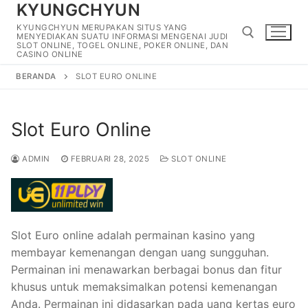
KYUNGCHYUN
Lompat
ke
KYUNGCHYUN MERUPAKAN SITUS YANG
MENYEDIAKAN SUATU INFORMASI MENGENAI JUDI
konten
SLOT ONLINE, TOGEL ONLINE, POKER ONLINE, DAN
CASINO ONLINE
BERANDA
SLOT EURO ONLINE
Cari:
Slot Euro Online
ADMIN
FEBRUARI 28, 2025
SLOT ONLINE
Slot Euro online adalah permainan kasino yang
membayar kemenangan dengan uang sungguhan.
Permainan ini menawarkan berbagai bonus dan fitur
khusus untuk memaksimalkan potensi kemenangan
Anda. Permainan ini didasarkan pada uang kertas euro