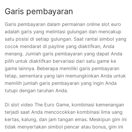
Garis pembayaran
Garis pembayaran dalam permainan online slot euro
adalah garis yang melintasi gulungan dan mencakup
satu posisi di setiap gulungan. Saat rantai simbol yang
cocok mendarat di payline yang diaktifkan, Anda
menang. Jumlah garis pembayaran yang dapat Anda
pilih untuk diaktifkan bervariasi dari satu game ke
game lainnya. Beberapa memiliki garis pembayaran
tetap, sementara yang lain memungkinkan Anda untuk
memilih jumlah garis pembayaran yang ingin Anda
tutupi dengan taruhan Anda.
Di slot video The Euro Game, kombinasi kemenangan
terjadi saat Anda mencocokkan kombinasi lima uang
kertas, kalung, dan jam tangan emas. Meskipun gim ini
tidak menyertakan simbol pencar atau bonus, gim ini