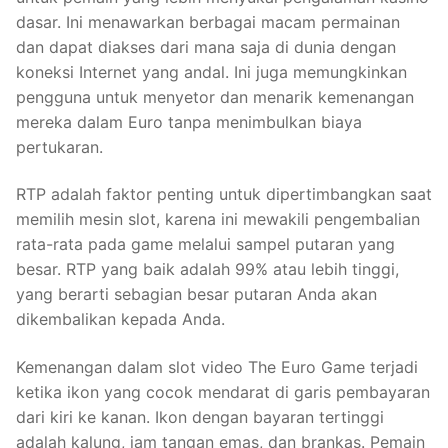
dasar. Ini menawarkan berbagai macam permainan
dan dapat diakses dari mana saja di dunia dengan
koneksi Internet yang andal. Ini juga memungkinkan
pengguna untuk menyetor dan menarik kemenangan
mereka dalam Euro tanpa menimbulkan biaya
pertukaran.
RTP adalah faktor penting untuk dipertimbangkan saat
memilih mesin slot, karena ini mewakili pengembalian
rata-rata pada game melalui sampel putaran yang
besar. RTP yang baik adalah 99% atau lebih tinggi,
yang berarti sebagian besar putaran Anda akan
dikembalikan kepada Anda.
Kemenangan dalam slot video The Euro Game terjadi
ketika ikon yang cocok mendarat di garis pembayaran
dari kiri ke kanan. Ikon dengan bayaran tertinggi
adalah kalung, jam tangan emas, dan brankas. Pemain