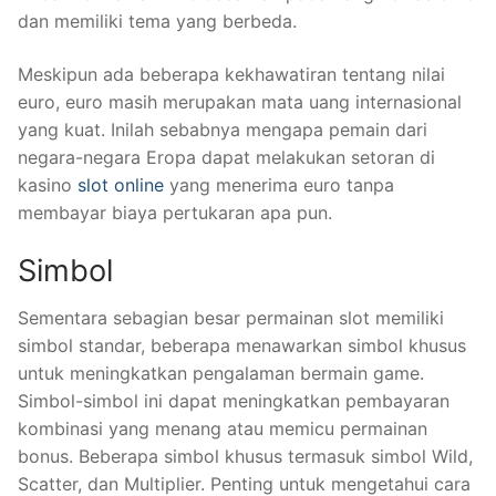
dan memiliki tema yang berbeda.
Meskipun ada beberapa kekhawatiran tentang nilai
euro, euro masih merupakan mata uang internasional
yang kuat. Inilah sebabnya mengapa pemain dari
negara-negara Eropa dapat melakukan setoran di
kasino
slot online
yang menerima euro tanpa
membayar biaya pertukaran apa pun.
Simbol
Sementara sebagian besar permainan slot memiliki
simbol standar, beberapa menawarkan simbol khusus
untuk meningkatkan pengalaman bermain game.
Simbol-simbol ini dapat meningkatkan pembayaran
kombinasi yang menang atau memicu permainan
bonus. Beberapa simbol khusus termasuk simbol Wild,
Scatter, dan Multiplier. Penting untuk mengetahui cara