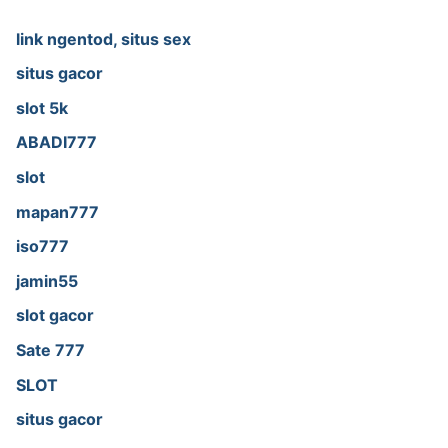
link ngentod, situs sex
situs gacor
slot 5k
ABADI777
slot
mapan777
iso777
jamin55
slot gacor
Sate 777
SLOT
situs gacor