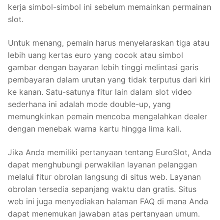
kerja simbol-simbol ini sebelum memainkan permainan
slot.
Untuk menang, pemain harus menyelaraskan tiga atau
lebih uang kertas euro yang cocok atau simbol
gambar dengan bayaran lebih tinggi melintasi garis
pembayaran dalam urutan yang tidak terputus dari kiri
ke kanan. Satu-satunya fitur lain dalam slot video
sederhana ini adalah mode double-up, yang
memungkinkan pemain mencoba mengalahkan dealer
dengan menebak warna kartu hingga lima kali.
Jika Anda memiliki pertanyaan tentang EuroSlot, Anda
dapat menghubungi perwakilan layanan pelanggan
melalui fitur obrolan langsung di situs web. Layanan
obrolan tersedia sepanjang waktu dan gratis. Situs
web ini juga menyediakan halaman FAQ di mana Anda
dapat menemukan jawaban atas pertanyaan umum.