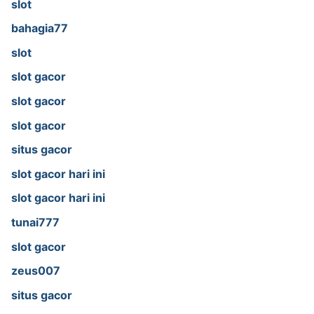
slot
bahagia77
slot
slot gacor
slot gacor
slot gacor
situs gacor
slot gacor hari ini
slot gacor hari ini
tunai777
slot gacor
zeus007
situs gacor