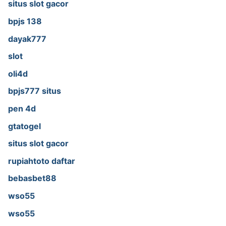
situs slot gacor
bpjs 138
dayak777
slot
oli4d
bpjs777 situs
pen 4d
gtatogel
situs slot gacor
rupiahtoto daftar
bebasbet88
wso55
wso55