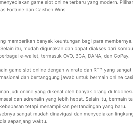
menyediakan game slot online terbaru yang modern. Piliha
as Fortune dan Caishen Wins.
yang memberikan banyak keuntungan bagi para membernya. 
 Selain itu, mudah digunakan dan dapat diakses dari kompu
berbagai e-wallet, termasuk OVO, BCA, DANA, dan GoPay.
in game slot online dengan winrate dan RTP yang sangat t
ternasional dan bertanggung jawab untuk bermain online cas
 judi online yang dikenal oleh banyak orang di Indonesia
asi dan adrenalin yang lebih hebat. Selain itu, bermain t
kebebasan tetapi menampilkan pertandingan yang baru.
 webnya sangat mudah dinavigasi dan menyediakan lingkun
dia sepanjang waktu.