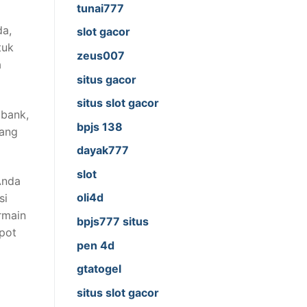
tunai777
da,
slot gacor
tuk
zeus007
a
situs gacor
situs slot gacor
 bank,
bpjs 138
jang
dayak777
slot
Anda
oli4d
si
rmain
bpjs777 situs
pot
pen 4d
gtatogel
situs slot gacor