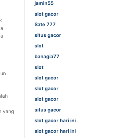
jamin55
slot gacor
k
Sate 777
da
situs gacor
ya
.
slot
bahagia77
.
slot
pun
slot gacor
slot gacor
mlah
slot gacor
situs gacor
n yang
slot gacor hari ini
slot gacor hari ini