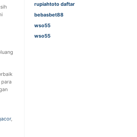
rupiahtoto daftar
sih
mi
bebasbet88
wso55
wso55
eluang
erbaik
 para
ngan
gacor
,