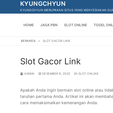
KYUNGCHYUN
Lompat
ke
KYUNGCHYUN MERUPAKAN SITUS YANG MENYEDIAKAN SUATU 
konten
HOME
JASA PBN
SLOT ONLINE
TOGEL ONL
BERANDA
SLOT GACOR LINK
Slot Gacor Link
ADMIN
DESEMBER 8, 2025
SLOT ONLINE
Apakah Anda ingin bermain slot online atau ti
taruhan pertama Anda. Artikel ini akan membaha
cara memaksimalkan kemenangan Anda.