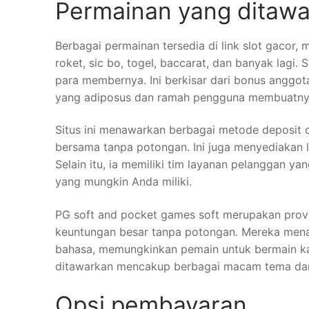
Permainan yang ditaw
Berbagai permainan tersedia di link slot gacor, m
roket, sic bo, togel, baccarat, dan banyak lagi
para membernya. Ini berkisar dari bonus anggo
yang adiposus dan ramah pengguna membuatnya
Situs ini menawarkan berbagai metode deposit da
bersama tanpa potongan. Ini juga menyediakan
Selain itu, ia memiliki tim layanan pelanggan y
yang mungkin Anda miliki.
PG soft and pocket games soft merupakan provi
keuntungan besar tanpa potongan. Mereka mena
bahasa, memungkinkan pemain untuk bermain k
ditawarkan mencakup berbagai macam tema dan 
Opsi pembayaran