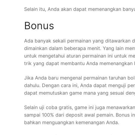
Selain itu, Anda akan dapat memenangkan bany
Bonus
Ada banyak sekali permainan yang ditawarkan di
dimainkan dalam beberapa menit. Yang lain mem
untuk mengetahui aturan permainan ini untuk 
trik yang dapat membantu Anda memenangkan l
Jika Anda baru mengenal permainan taruhan bola 
dahulu. Dengan cara ini, Anda dapat menguji 
dapat memutuskan game mana yang sesuai deng
Selain uji coba gratis, game ini juga menawarka
sampai 100% dari deposit awal pemain. Bonus i
bahkan menguangkan kemenangan Anda.