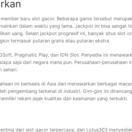
arkan
h member baru slot gacor. Beberapa game tersebut merupa
imainkan dalam waktu yang lama. Jackpot ini bisa sangat ti
n uang. Selain jackpot progresif ini, banyak situs slot on
kin termasuk putaran gratis atau putaran ekstra.
GSoft, Pragmatic Play, dan IDN Slot. Penyedia ini menawar
iapa saja dari negara mana pun. Perusahaan-perusahaan in
 sehari.
usahaan ini berbasis di Asia dan menawarkan berbagai mac
eh pengembang terkenal di industri. Gim-gim ini dirancan
emiliki rekam jejak kualitas dan keamanan yang terbukti.
enting dari slot gacor terpercaya, dan Lotus303 menyedia