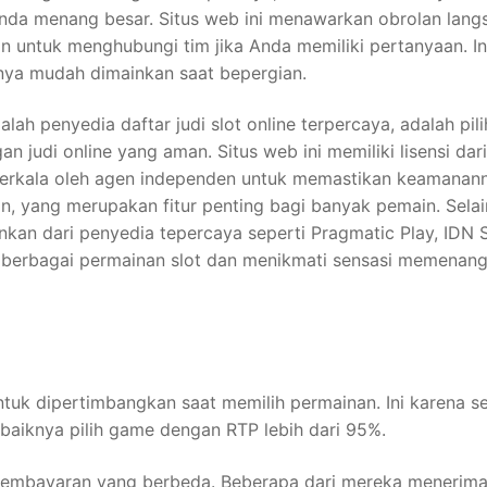
da menang besar. Situs web ini menawarkan obrolan lang
ntuk menghubungi tim jika Anda memiliki pertanyaan. In
nya mudah dimainkan saat bepergian.
h penyedia daftar judi slot online terpercaya, adalah pil
 judi online yang aman. Situs web ini memiliki lisensi dari
berkala oleh agen independen untuk memastikan keamananny
 yang merupakan fitur penting bagi banyak pemain. Selain
nkan dari penyedia tepercaya seperti Pragmatic Play, IDN S
i berbagai permainan slot dan menikmati sensasi memenan
tuk dipertimbangkan saat memilih permainan. Ini karena s
baiknya pilih game dengan RTP lebih dari 95%.
 pembayaran yang berbeda. Beberapa dari mereka menerima