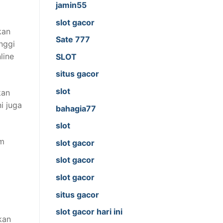
jamin55
slot gacor
kan
Sate 777
nggi
line
SLOT
situs gacor
slot
kan
i juga
bahagia77
slot
am
slot gacor
g
slot gacor
slot gacor
situs gacor
slot gacor hari ini
kan