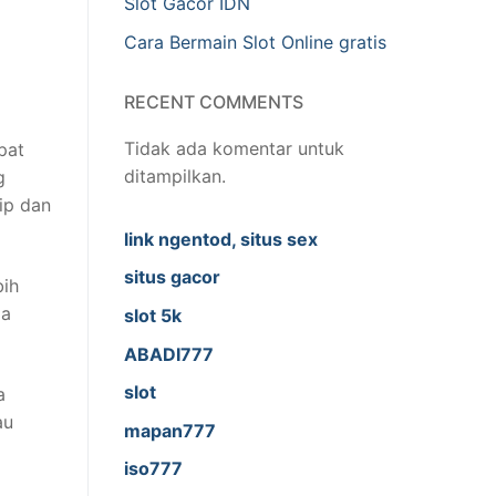
Slot Gacor IDN
Cara Bermain Slot Online gratis
RECENT COMMENTS
Tidak ada komentar untuk
pat
ditampilkan.
g
ip dan
link ngentod, situs sex
situs gacor
bih
da
slot 5k
ABADI777
slot
a
au
mapan777
iso777