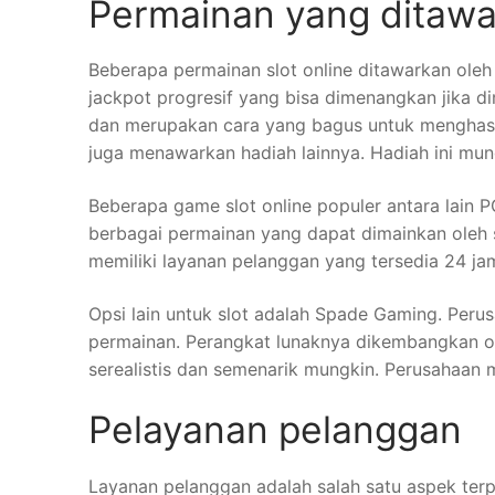
Permainan yang ditaw
Beberapa permainan slot online ditawarkan ole
jackpot progresif yang bisa dimenangkan jika d
dan merupakan cara yang bagus untuk menghasilka
juga menawarkan hadiah lainnya. Hadiah ini mung
Beberapa game slot online populer antara lain P
berbagai permainan yang dapat dimainkan oleh s
memiliki layanan pelanggan yang tersedia 24 jam
Opsi lain untuk slot adalah Spade Gaming. Per
permainan. Perangkat lunaknya dikembangkan ol
serealistis dan semenarik mungkin. Perusahaan m
Pelayanan pelanggan
Layanan pelanggan adalah salah satu aspek terp