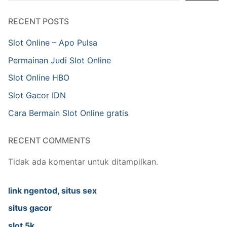
RECENT POSTS
Slot Online – Apo Pulsa
Permainan Judi Slot Online
Slot Online HBO
Slot Gacor IDN
Cara Bermain Slot Online gratis
RECENT COMMENTS
Tidak ada komentar untuk ditampilkan.
link ngentod, situs sex
situs gacor
slot 5k