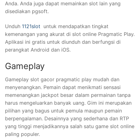
Anda. Anda juga dapat memainkan slot lain yang
disediakan pgsoft.
Unduh
1121slot
untuk mendapatkan tingkat
kemenangan yang akurat di slot online Pragmatic Play.
Aplikasi ini gratis untuk diunduh dan berfungsi di
perangkat Android dan iOS.
Gameplay
Gameplay slot gacor pragmatic play mudah dan
menyenangkan. Pemain dapat menikmati sensasi
memenangkan jackpot besar dalam permainan tanpa
harus mengeluarkan banyak uang. Gim ini merupakan
pilihan yang bagus untuk pemula maupun pemain
berpengalaman. Desainnya yang sederhana dan RTP
yang tinggi menjadikannya salah satu game slot online
paling populer.