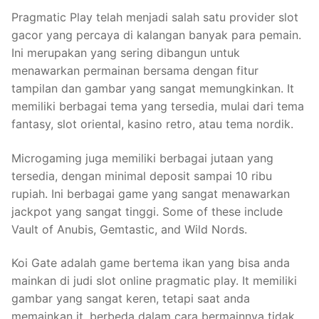
Pragmatic Play telah menjadi salah satu provider slot
gacor yang percaya di kalangan banyak para pemain.
Ini merupakan yang sering dibangun untuk
menawarkan permainan bersama dengan fitur
tampilan dan gambar yang sangat memungkinkan. It
memiliki berbagai tema yang tersedia, mulai dari tema
fantasy, slot oriental, kasino retro, atau tema nordik.
Microgaming juga memiliki berbagai jutaan yang
tersedia, dengan minimal deposit sampai 10 ribu
rupiah. Ini berbagai game yang sangat menawarkan
jackpot yang sangat tinggi. Some of these include
Vault of Anubis, Gemtastic, and Wild Nords.
Koi Gate adalah game bertema ikan yang bisa anda
mainkan di judi slot online pragmatic play. It memiliki
gambar yang sangat keren, tetapi saat anda
memainkan it, berbeda dalam cara bermainnya tidak