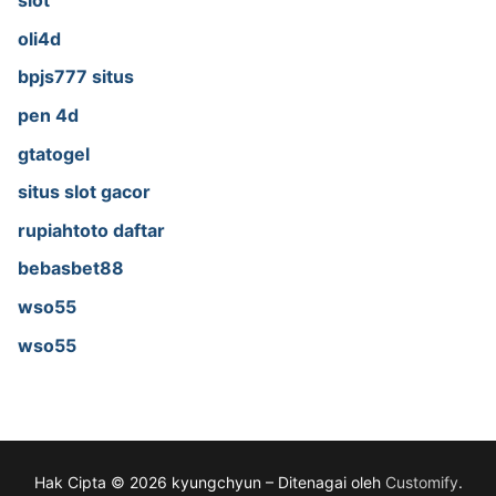
slot
oli4d
bpjs777 situs
pen 4d
gtatogel
situs slot gacor
rupiahtoto daftar
bebasbet88
wso55
wso55
Hak Cipta © 2026 kyungchyun – Ditenagai oleh
Customify
.