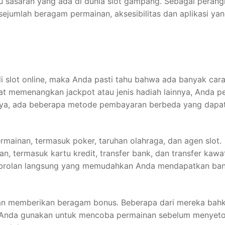
 sasaran yang ada di dunia slot gampang. Sebagai perang
ejumlah beragam permainan, aksesibilitas dan aplikasi ya
i slot online, maka Anda pasti tahu bahwa ada banyak car
 memenangkan jackpot atau jenis hadiah lainnya, Anda pe
nya, ada beberapa metode pembayaran berbeda yang dapa
mainan, termasuk poker, taruhan olahraga, dan agen slot.
n, termasuk kartu kredit, transfer bank, dan transfer kawa
ur obrolan langsung yang memudahkan Anda mendapatkan ba
 dan memberikan beragam bonus. Beberapa dari mereka bah
 Anda gunakan untuk mencoba permainan sebelum menyeto