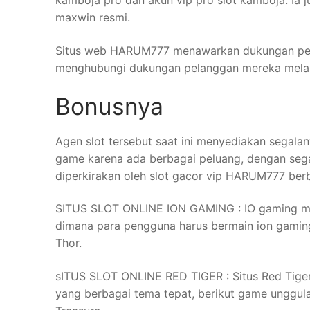
kamboja pro dan akun vip pro slot kamboja. Ia 
maxwin resmi.
Situs web HARUM777 menawarkan dukungan pel
menghubungi dukungan pelanggan mereka melalui
Bonusnya
Agen slot tersebut saat ini menyediakan segal
game karena ada berbagai peluang, dengan seg
diperkirakan oleh slot gacor vip HARUM777 berb
SITUS SLOT ONLINE ION GAMING : IO gaming mem
dimana para pengguna harus bermain ion gaming s
Thor.
sITUS SLOT ONLINE RED TIGER : Situs Red Tiger 
yang berbagai tema tepat, berikut game unggulan