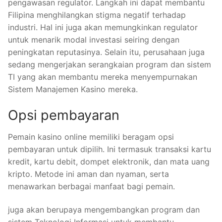
pengawasan regulator. Langkah ini dapat membantu
Filipina menghilangkan stigma negatif terhadap
industri. Hal ini juga akan memungkinkan regulator
untuk menarik modal investasi seiring dengan
peningkatan reputasinya. Selain itu, perusahaan juga
sedang mengerjakan serangkaian program dan sistem
TI yang akan membantu mereka menyempurnakan
Sistem Manajemen Kasino mereka.
Opsi pembayaran
Pemain kasino online memiliki beragam opsi
pembayaran untuk dipilih. Ini termasuk transaksi kartu
kredit, kartu debit, dompet elektronik, dan mata uang
kripto. Metode ini aman dan nyaman, serta
menawarkan berbagai manfaat bagi pemain.
juga akan berupaya mengembangkan program dan