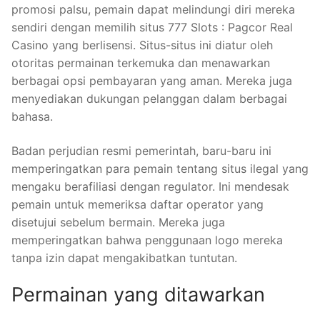
promosi palsu, pemain dapat melindungi diri mereka
sendiri dengan memilih situs 777 Slots : Pagcor Real
Casino yang berlisensi. Situs-situs ini diatur oleh
otoritas permainan terkemuka dan menawarkan
berbagai opsi pembayaran yang aman. Mereka juga
menyediakan dukungan pelanggan dalam berbagai
bahasa.
Badan perjudian resmi pemerintah, baru-baru ini
memperingatkan para pemain tentang situs ilegal yang
mengaku berafiliasi dengan regulator. Ini mendesak
pemain untuk memeriksa daftar operator yang
disetujui sebelum bermain. Mereka juga
memperingatkan bahwa penggunaan logo mereka
tanpa izin dapat mengakibatkan tuntutan.
Permainan yang ditawarkan