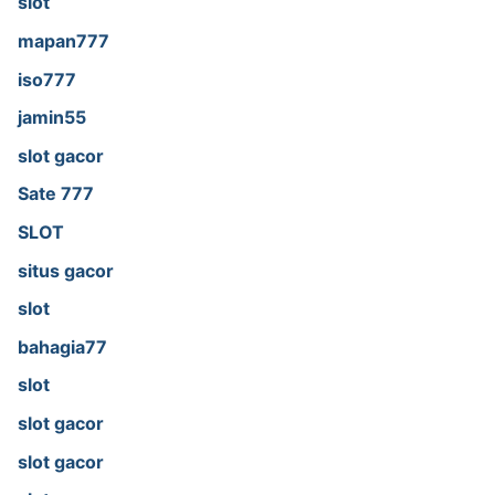
slot
mapan777
iso777
jamin55
slot gacor
Sate 777
SLOT
situs gacor
slot
bahagia77
slot
slot gacor
slot gacor