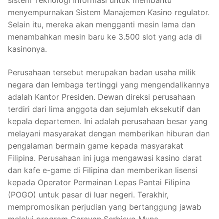
sistem Teknologi Informasi untuk membantu
menyempurnakan Sistem Manajemen Kasino regulator.
Selain itu, mereka akan mengganti mesin lama dan
menambahkan mesin baru ke 3.500 slot yang ada di
kasinonya.
Perusahaan tersebut merupakan badan usaha milik
negara dan lembaga tertinggi yang mengendalikannya
adalah Kantor Presiden. Dewan direksi perusahaan
terdiri dari lima anggota dan sejumlah eksekutif dan
kepala departemen. Ini adalah perusahaan besar yang
melayani masyarakat dengan memberikan hiburan dan
pengalaman bermain game kepada masyarakat
Filipina. Perusahaan ini juga mengawasi kasino darat
dan kafe e-game di Filipina dan memberikan lisensi
kepada Operator Permainan Lepas Pantai Filipina
(POGO) untuk pasar di luar negeri. Terakhir,
mempromosikan perjudian yang bertanggung jawab